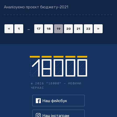
Аналізуємо проєкт бюджету-2021
«
1
…
17
18
19
20
21
22
»
© 2026 "18000" –
НОВИНИ
ЧЕРКАС
Наш фейсбук
Наш інстаграм