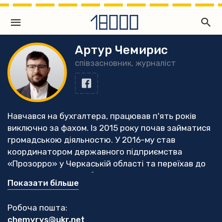
Артур Чемирис
співзасновник, журналіст
Навчався на бухгалтера, працював п'ять років
виключно за фахом. Із 2015 року почав займатися
громадською діяльностю. У 2016-му став
координатором державного підприємства
«Прозорро» у Черкаській області та переїхав до
Черкас. З того часу більше часу почав приділяти
Показати більше
саме моніторингу публічних закупівель, з часом
розпочав журналістську діяльністю. У 2019 році
Робоча пошта:
разом з колегами став співзасновником
chemyrys@ukr.net