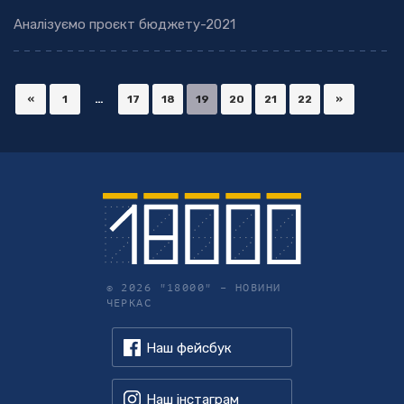
Аналізуємо проєкт бюджету-2021
«
1
…
17
18
19
20
21
22
»
© 2026 "18000" –
НОВИНИ
ЧЕРКАС
Наш фейсбук
Наш інстаграм