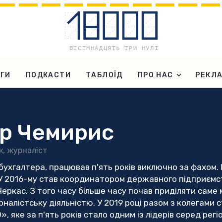
ГИ
ПОДКАСТИ
ТАБЛОЇД
ПРО НАС
РЕКЛ
р Чемирис
к, журналіст
бухгалтера, працював п'ять років виключно за фахом.
У 2016-му став координатором державного підприємст
Черкас. З того часу більше часу почав приділяти саме 
налістську діяльністю. У 2019 році разом з колегами
, яке за п'ять років стало одним із лідерів серед регі