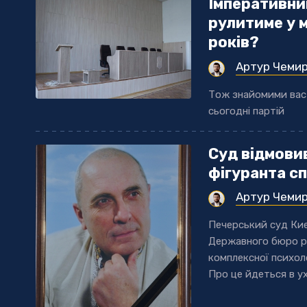
Імперативни
рулитиме у м
років?
Артур Чеми
Тож знайомими вас 
сьогодні партій
Суд відмовив
фігуранта с
Артур Чеми
Печерський суд Киє
Державного бюро р
комплексної психол
Про це йдеться в ухв