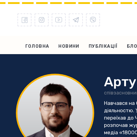
ГОЛОВНА
НОВИНИ
ПУБЛІКАЦІЇ
БЛО
Арту
співзасновни
Навчався на 
діяльностю. 
переїхав до 
розпочав жур
медіа «18000»