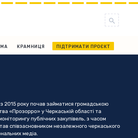
АМА
КРАМНИЦЯ
ПІДТРИМАТИ ПРОЄКТ
 Із 2015 року почав займатися громадською
ва «Прозорро» у Черкаській області та
моніторингу публічних закупівель, з часом
 став співзасновником незалежного черкаського
ональних медіа.