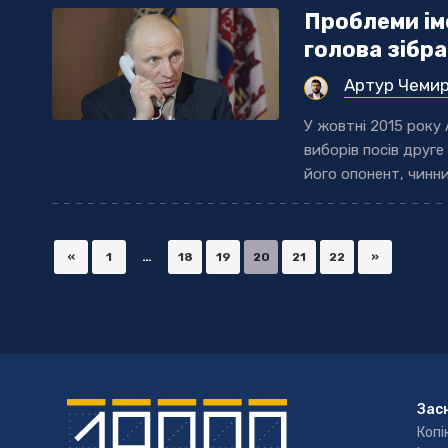
Проблеми ім
голова зібр
Артур Чеми
У жовтні 2015 року
виборів посів друге
його опонент, чинний
«
1
…
18
19
20
21
22
»
Зас
Копі