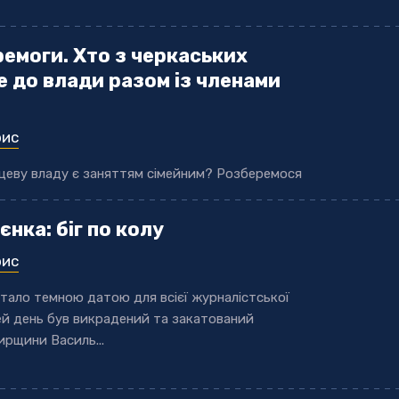
ремоги. Хто з черкаських
е до влади разом із членами
рис
ісцеву владу є заняттям сімейним? Розберемося
єнка: біг по колу
рис
стало темною датою для всієї журналістської
цей день був викрадений та закатований
рщини Василь...