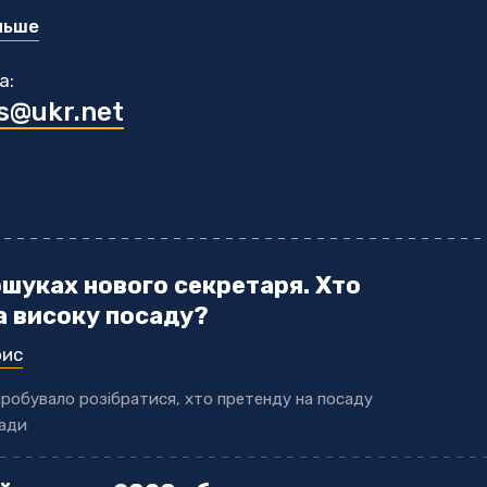
ітичні матеріали та журналістські розслідування у т
льше
а:
s@ukr.net
ошуках нового секретаря. Хто
а високу посаду?
рис
робувало розібратися, хто претенду на посаду
ради