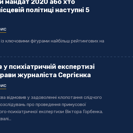
й мандат 2020 або хто
ісцевій політиці наступні 5
рис
із ключовими фігурами найбільш рейтингових на
 у психіатричній експертизі
прави журналіста Сергієнка
рис
ва відмовив у задоволенні клопотання слідчого
озслідувань про проведення примусової
ого‐психіатричної експертизи Віктора Горбенка.
алі...