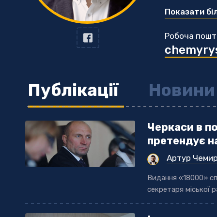
Створюю анал
Показати бі
Робоча пошт
chemyry
Публікації
Новини
Черкаси в п
претендує н
Артур Чеми
Видання «18000» сп
секретаря міської 