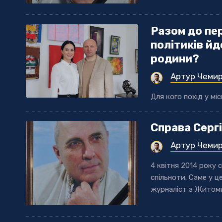
Разом до пе
політиків йд
родини?
Артур Чеми
Для кого похід у м
Справа Сергі
Артур Чеми
4 квітня 2014 року 
спільноти. Саме у 
журналіст з Житоми