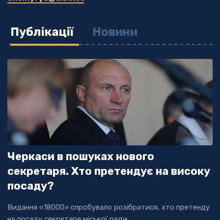
незалежного черкаського медіа «18000», яке за
п'ять років стало одним із лідерів серед
регіональних медіа.
Публікації
Новини
Створюю аналітичні матеріали та журналістські
розслідування у текстових та відеоформатах.
Черкаси в пошуках нового
секретаря. Хто претендує на високу
посаду?
Видання «18000» спробувало розібратися, хто претенду
на посаду секретаря міської ради