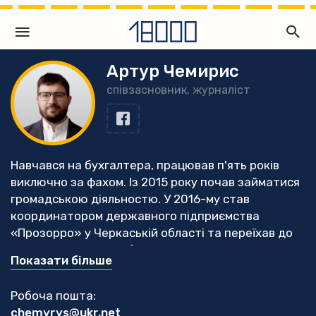
Артур Чемирис
співзасновник, журналіст
Навчався на бухгалтера, працював п'ять років
виключно за фахом. Із 2015 року почав займатися
громадською діяльностю. У 2016-му став
координатором державного підприємства
«Прозорро» у Черкаській області та переїхав до
Черкас. З того часу більше часу почав приділяти
Показати більше
саме моніторингу публічних закупівель, з часом
розпочав журналістську діяльністю. У 2019 році
Робоча пошта:
разом з колегами став співзасновником
chemyrys@ukr.net