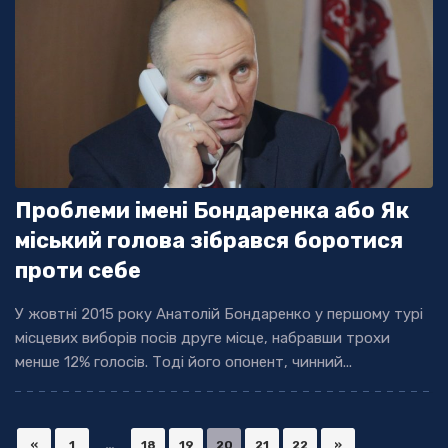
Проблеми імені Бондаренка або Як
міський голова зібрався боротися
проти себе
У жовтні 2015 року Анатолій Бондаренко у першому турі
місцевих виборів посів друге місце, набравши трохи
менше 12% голосів. Тоді його опонент, чинний...
«
1
…
18
19
20
21
22
»