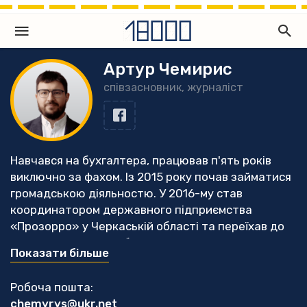
Артур Чемирис
співзасновник, журналіст
Навчався на бухгалтера, працював п'ять років
виключно за фахом. Із 2015 року почав займатися
громадською діяльностю. У 2016-му став
координатором державного підприємства
«Прозорро» у Черкаській області та переїхав до
Черкас. З того часу більше часу почав приділяти
Показати більше
саме моніторингу публічних закупівель, з часом
розпочав журналістську діяльністю. У 2019 році
Робоча пошта:
разом з колегами став співзасновником
chemyrys@ukr.net