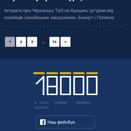
Інтерв'ю про Черкаську ТрО на Курщині, штурми від
корейців і російських засуджених, Бахмут і Попасну
1
2
3
…
16
»
© 2026 "18000" –
НОВИНИ
ЧЕРКАС
Наш фейсбук