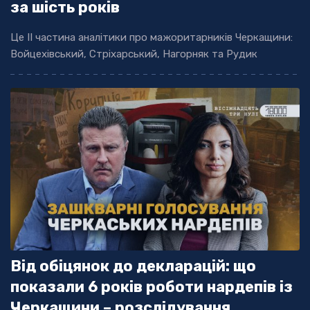
за шість років
Це ІІ частина аналітики про мажоритарників Черкащини:
Войцехівський, Стріхарський, Нагорняк та Рудик
Від обіцянок до декларацій: що
показали 6 років роботи нардепів із
Черкащини – розслідування