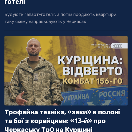
готелі
Будують “апарт-готелі”, а потім продають квартири:
таку схему напрацьовують у Черкасах
Трофейна техніка, «зеки» в полоні
та бої з корейцями: «13‐й» про
Черкаську ТрО на Курщині