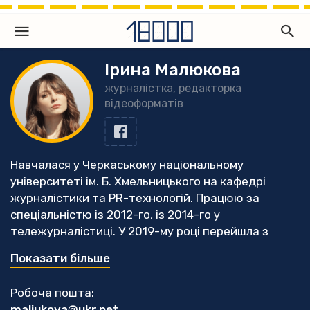
Ірина Малюкова
журналістка, редакторка
відеоформатів
Навчалася у Черкаському національному
університеті ім. Б. Хмельницького на кафедрі
журналістики та PR-технологій. Працюю за
спеціальністю із 2012-го, із 2014-го у
тележурналістиці. У 2019-му році перейшла з
посади шеф-редакторки новин приватного
Показати більше
регіонального телеканалу - у незалежне медіа
«18000», із чого почався відеовідділ видання.
Робоча пошта:
Відтоді пройшла низку тренінгів і курс
maliukova@ukr.net