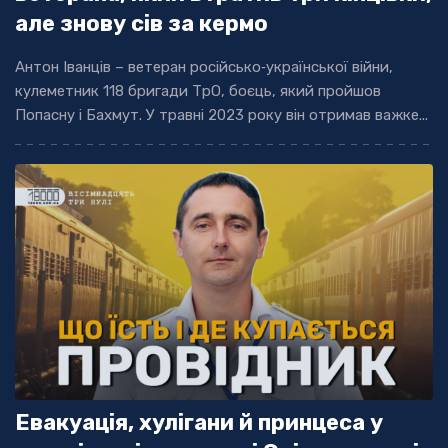
але знову сів за кермо
Антон Іванців – ветеран російсько‐української війни,
кулеметник 118 бригади ТрО, боєць, який пройшов
Попасну і Бахмут. У травні 2023 року він отримав важке...
Евакуація, хулігани й принцеса у