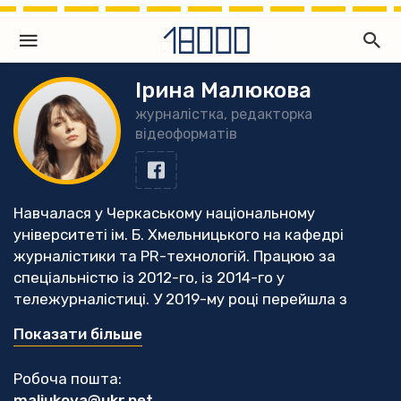
Ірина Малюкова
журналістка, редакторка
відеоформатів
Навчалася у Черкаському національному
університеті ім. Б. Хмельницького на кафедрі
журналістики та PR-технологій. Працюю за
спеціальністю із 2012-го, із 2014-го у
тележурналістиці. У 2019-му році перейшла з
посади шеф-редакторки новин приватного
Показати більше
регіонального телеканалу - у незалежне медіа
«18000», із чого почався відеовідділ видання.
Робоча пошта:
Відтоді пройшла низку тренінгів і курс
maliukova@ukr.net