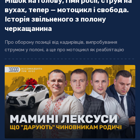
Мішок на голову, гімн росії, струм на
вухах, тепер — мотоцикл і свобода.
Історія звільненого з полону
черкащанина
Про оборону позиції від кадирівців, випробування
струмом у полоні, а ще про мотоцикл як реабілітацію