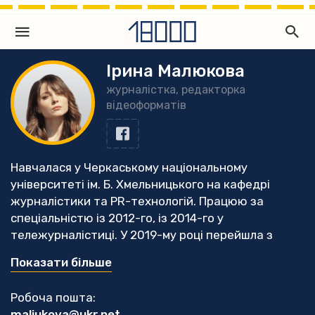
Ірина Малюкова
журналістка, редакторка
відеоформатів
Навчалася у Черкаському національному
університеті ім. Б. Хмельницького на кафедрі
журналістики та PR-технологій. Працюю за
спеціальністю із 2012-го, із 2014-го у
тележурналістиці. У 2019-му році перейшла з
посади шеф-редакторки новин приватного
Показати більше
регіонального телеканалу - у незалежне медіа
«18000», із чого почався відеовідділ видання.
Робоча пошта:
Відтоді пройшла низку тренінгів і курс
maliukova@ukr.net