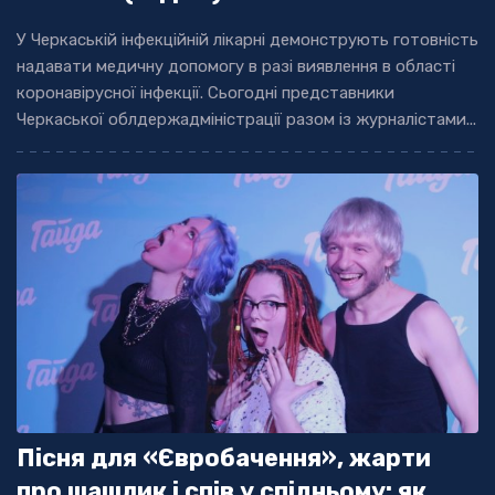
У Черкаській інфекційній лікарні демонструють готовність
надавати медичну допомогу в разі виявлення в області
коронавірусної інфекції. Сьогодні представники
Черкаської облдержадміністрації разом із журналістами...
Пісня для «Євробачення», жарти
про шашлик і спів у спідньому: як