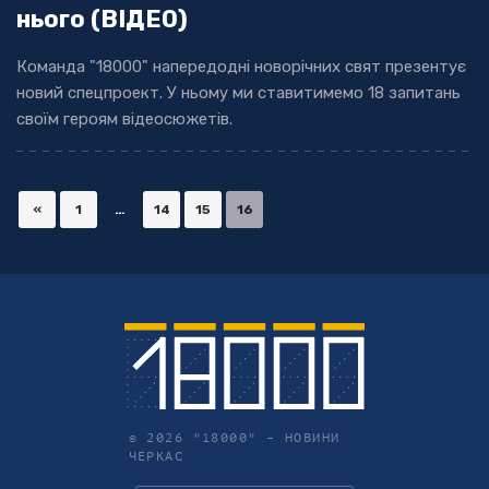
нього (ВІДЕО)
Команда "18000" напередодні новорічних свят презентує
новий спецпроект. У ньому ми ставитимемо 18 запитань
своїм героям відеосюжетів.
«
1
…
14
15
16
© 2026 "18000" –
НОВИНИ
ЧЕРКАС