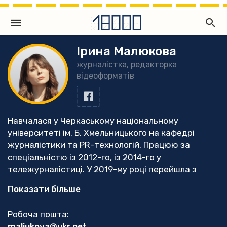
Ірина Малюкова
журналістка, редакторка
відеоформатів
Навчалася у Черкаському національному
університеті ім. Б. Хмельницького на кафедрі
журналістики та PR-технологій. Працюю за
спеціальністю із 2012-го, із 2014-го у
тележурналістиці. У 2019-му році перейшла з
посади шеф-редакторки новин приватного
Показати більше
регіонального телеканалу - у незалежне медіа
«18000», із чого почався відеовідділ видання.
Робоча пошта:
Відтоді пройшла низку тренінгів і курс
maliukova@ukr.net