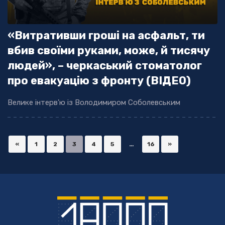
«Витративши гроші на асфальт, ти
вбив своїми руками, може, й тисячу
людей», – черкаський стоматолог
про евакуацію з фронту (ВІДЕО)
Велике інтерв'ю із Володимиром Соболевським
«
1
2
3
4
5
…
16
»