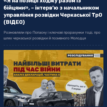
«Я на позиції ходжу разом із
бійцями», – інтерв’ю з начальником
управління розвідки Черкаської ТрО
(ВІДЕО)
Розмовляли про Попасну і ключові прорахунки тоді, про
шлях черкаської розвідки й позивного Молодця