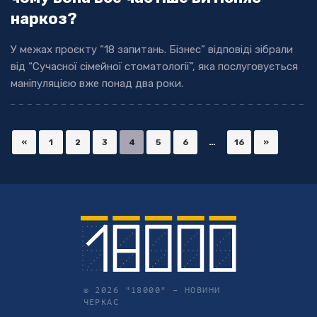
наркоз?
У межах проєкту “18 запитань. Бізнес” відповіді зібрали
від “Сучасної сімейної стоматології”, яка послуговується
маніпуляцією вже понад два роки.
«
1
2
3
4
5
6
…
16
»
© 2026 "18000" –
НОВИНИ
ЧЕРКАС