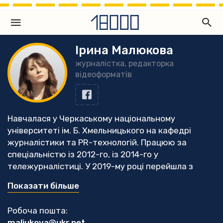
Ірина Малюкова
журналістка, редакторка
відеоформатів
Навчалася у Черкаському національному
університеті ім. Б. Хмельницького на кафедрі
журналістики та PR-технологій. Працюю за
спеціальністю із 2012-го, із 2014-го у
тележурналістиці. У 2019-му році перейшла з
посади шеф-редакторки новин приватного
Показати більше
регіонального телеканалу - у незалежне медіа
«18000», із чого почався відеовідділ видання.
Робоча пошта:
Відтоді пройшла низку тренінгів і курс
maliukova@ukr.net