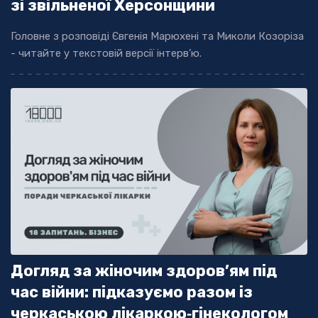
зі звільненої Херсонщини
Головне з розповіді Євгенія Марюхені та Миколи Козоріза
- читайте у текстовій версії інтерв’ю.
Догляд за жіночим здоров’ям під
час війни: підказуємо разом із
черкаською лікаркою‐гінекологом