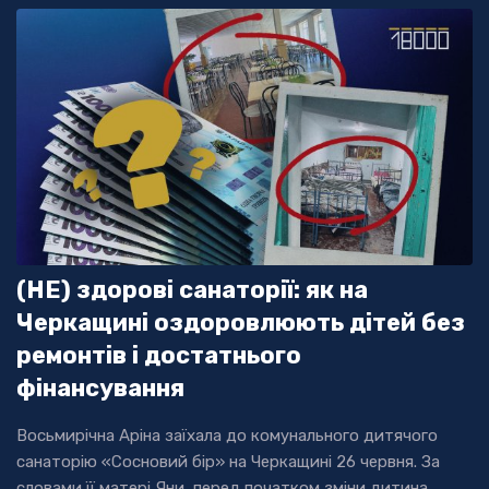
(НЕ) здорові санаторії: як на
Черкащині оздоровлюють дітей без
ремонтів і достатнього
фінансування
Восьмирічна Аріна заїхала до комунального дитячого
санаторію «Сосновий бір» на Черкащині 26 червня. За
словами її матері Яни, перед початком зміни дитина