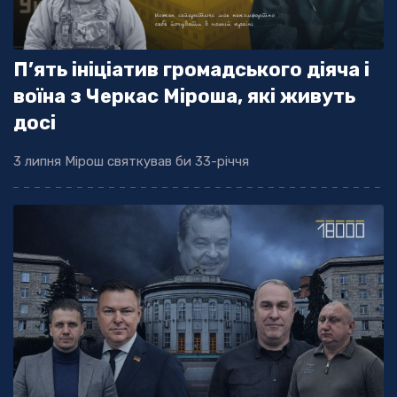
П’ять ініціатив громадського діяча і
воїна з Черкас Міроша, які живуть
досі
3 липня Мірош святкував би 33-річчя