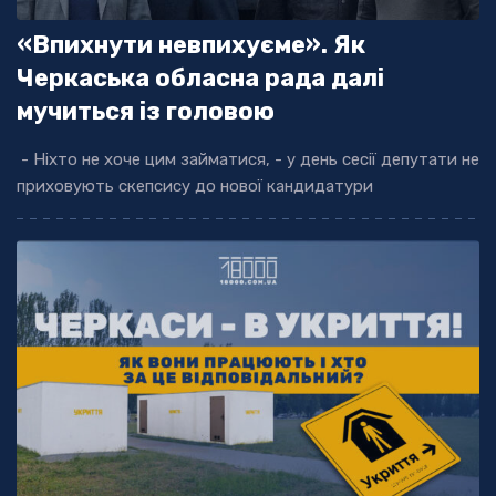
«Впихнути невпихуєме». Як
Черкаська обласна рада далі
мучиться із головою
- Ніхто не хоче цим займатися, - у день сесії депутати не
приховують скепсису до нової кандидатури