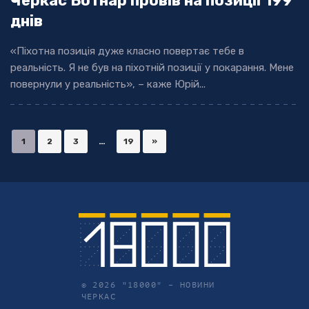
Черкас Ботнар провів на позиції 199
днів
«Піхотна позиція дуже класно повертає тебе в
реальність. Я не був на піхотній позиції у покарання. Мене
повернули у реальність», – каже Юрій...
1
2
3
…
19
»
© 2026 "18000" –
НОВИНИ
ЧЕРКАС