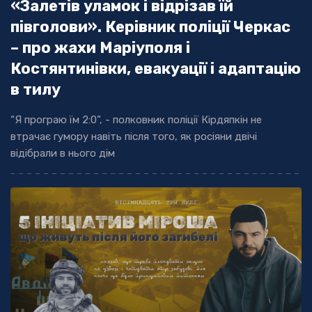
«Залетів уламок і відрізав їй
півголови». Керівник поліції Черкас
– про жахи Маріуполя і
Костянтинівки, евакуації і адаптацію
в тилу
“Я програю їм 2:0”, - полковник поліції Кірдяпкін не
втрачає гумору навіть після того, як росіяни двічі
відібрали в нього дім