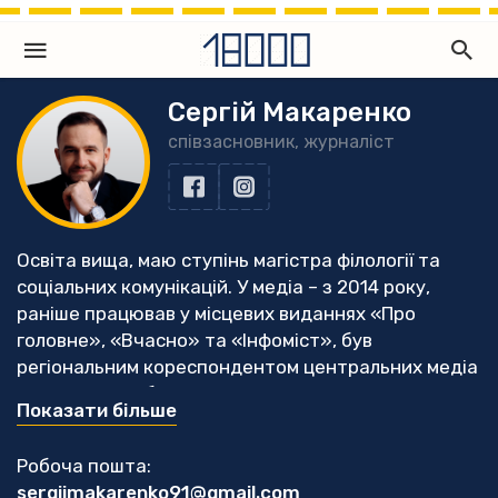
Сергій Макаренко
співзасновник, журналіст
Освіта вища, маю ступінь магістра філології та
соціальних комунікацій. У медіа – з 2014 року,
раніше працював у місцевих виданнях «Про
головне», «Вчасно» та «Інфоміст», був
регіональним кореспондентом центральних медіа
УНІАН та УНН, був комунікаційником мережі
Показати більше
«Опора».
Переможець у номінації «Розслідування» від
Робоча пошта:
Національної служби журналістів у 2017 та 2018
sergijmakarenko91@gmail.com