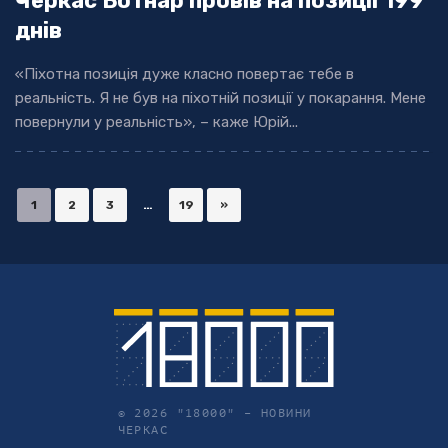
Черкас Ботнар провів на позиції 199
днів
«Піхотна позиція дуже класно повертає тебе в
реальність. Я не був на піхотній позиції у покарання. Мене
повернули у реальність», – каже Юрій...
1
2
3
…
19
»
© 2026 "18000" –
НОВИНИ
ЧЕРКАС