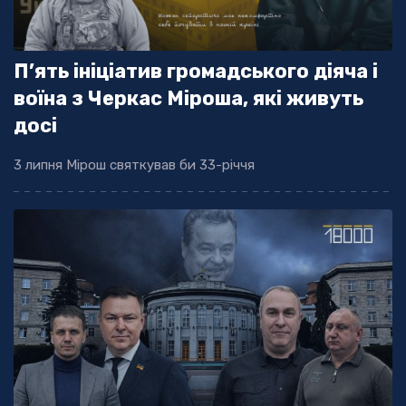
П’ять ініціатив громадського діяча і
воїна з Черкас Міроша, які живуть
досі
3 липня Мірош святкував би 33-річчя