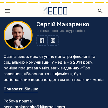
Сергій Макаренко
співзасновник, журналіст
Освіта вища, маю ступінь магістра філології та
соціальних комунікацій. У медіа – з 2014 року,
раніше працював у місцевих виданнях «Про
головне», «Вчасно» та «Інфоміст», був
регіональним кореспондентом центральних медіа
УНІАН та УНН, був комунікаційником мережі
Показати більше
«Опора».
Переможець у номінації «Розслідування» від
Робоча пошта:
Національної служби журналістів у 2017 та 2018
sergijmakarenko91@gmail.com