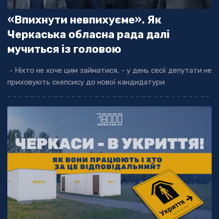
«Впихнути невпихуєме». Як
Черкаська обласна рада далі
мучиться із головою
- Ніхто не хоче цим займатися, - у день сесії депутати не
приховують скепсису до нової кандидатури