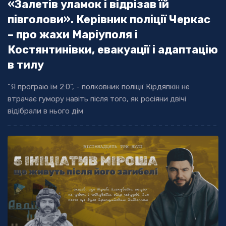
«Залетів уламок і відрізав їй
півголови». Керівник поліції Черкас
– про жахи Маріуполя і
Костянтинівки, евакуації і адаптацію
в тилу
“Я програю їм 2:0”, - полковник поліції Кірдяпкін не
втрачає гумору навіть після того, як росіяни двічі
відібрали в нього дім