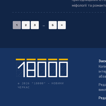
міфології та романт
1
2
3
…
5
»
Зас
Копі
інте
абза
© 2026 "18000" –
НОВИНИ
Реда
ЧЕРКАС
викл
Реда