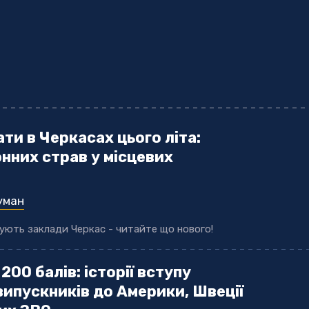
ти в Черкасах цього літа:
нних страв у місцевих
уман
нують заклади Черкас - читайте що нового!
200 балів: історії вступу
випускників до Америки, Швеції