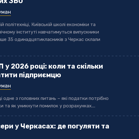
ких ЗВО
уман
ій політехніці, Київській школі економіки та
нічному інституті навчатимуться випускники
ише 35 одинадцятикласників з Черкас склали
у 2026 році: коли та скільки
атити підприємцю
уман
 одне з головних питань – які податки потрібно
ки та як уникнути помилок у розрахунках....
ери у Черкасах: де погуляти та