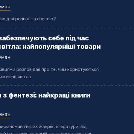
уман
сах для розваг та спокою?
забезпечують себе під час
вітла: найпопулярніші товари
уман
ахівцями розповідає про те, чим користуються
дключень світла
 з фентезі: найкращі книги
уман
айрізноманітніших жанрів літератури: від
ій і магічних академій до темного фентезі,