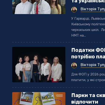
та українсь
Вікторія Тул
У Гарварді, Львівськ
Київському політех
черкаських шкіл. Л
НМТ на...
Податки ФОП 
потрібно пл
Вікторія Тул
Для ФОП у 2026 році
платити, у які стро
Парки та скв
відпочити