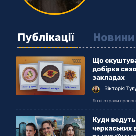
Публікації
Новини
Що скуштува
добірка сезо
закладах
Вікторія Тул
Літні страви пропо
Куди ведуть 
черкаських 