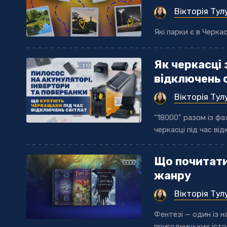
Вікторія Тул
Які парки є в Черка
Як черкасці 
відключень с
Вікторія Тул
“18000” разом із ф
черкасці під час ві
Що почитати
жанру
Вікторія Тул
Фентезі — один із н
пригодницьких істор