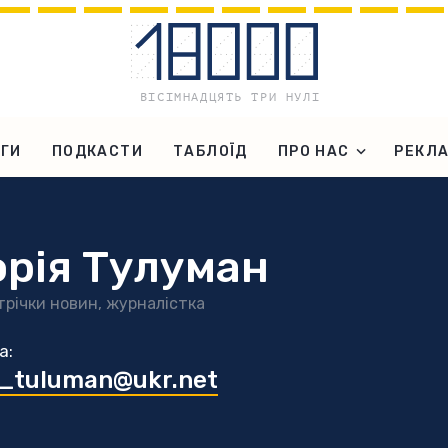
ГИ
ПОДКАСТИ
ТАБЛОЇД
ПРО НАС
РЕКЛ
орія Тулуман
трічки новин, журналістка
а:
a_tuluman@ukr.net