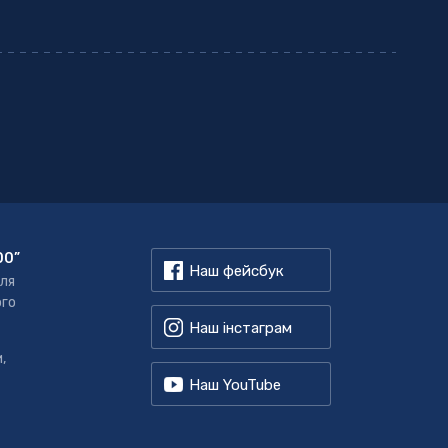
00”
Наш фейсбук
для
ого
Наш інстаграм
,
Наш YouTube