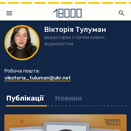
Вікторія Тулуман
редакторка стрічки новин,
журналістка
Робоча пошта:
vikotoria_tuluman@ukr.net
Публікації
Новини