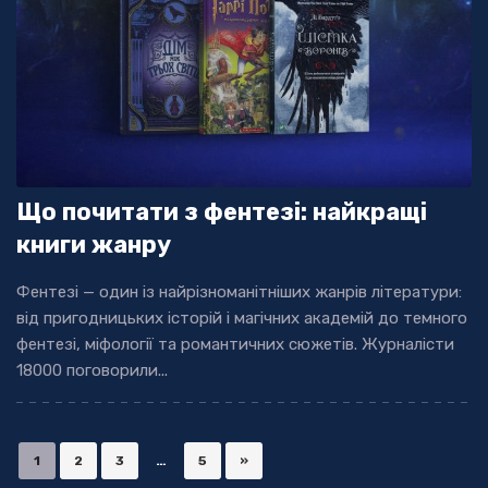
Що почитати з фентезі: найкращі
книги жанру
Фентезі — один із найрізноманітніших жанрів літератури:
від пригодницьких історій і магічних академій до темного
фентезі, міфології та романтичних сюжетів. Журналісти
18000 поговорили...
1
2
3
…
5
»