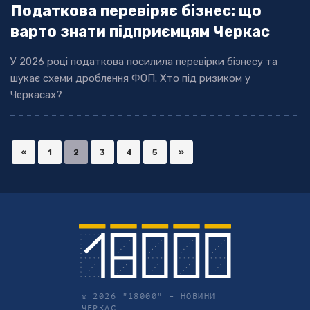
Податкова перевіряє бізнес: що
варто знати підприємцям Черкас
У 2026 році податкова посилила перевірки бізнесу та
шукає схеми дроблення ФОП. Хто під ризиком у
Черкасах?
«
1
2
3
4
5
»
© 2026 "18000" –
НОВИНИ
ЧЕРКАС