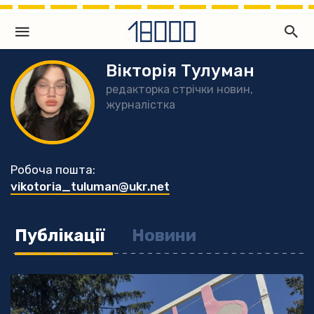
Вікторія Тулуман
редакторка стрічки новин,
журналістка
Робоча пошта:
vikotoria_tuluman@ukr.net
Публікації
Новини