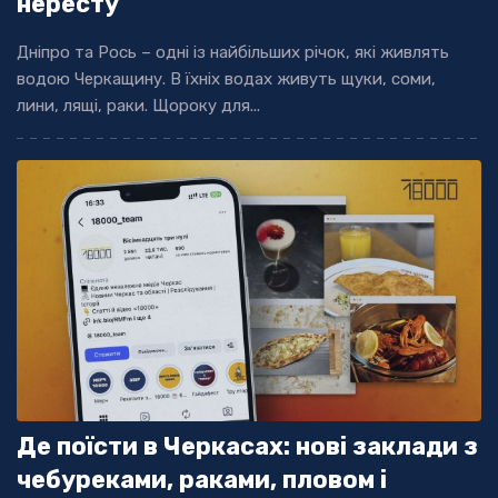
нересту
Дніпро та Рось – одні із найбільших річок, які живлять
водою Черкащину. В їхніх водах живуть щуки, соми,
лини, лящі, раки. Щороку для...
Де поїсти в Черкасах: нові заклади з
чебуреками, раками, пловом і