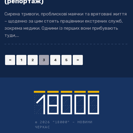
(репортаж)
Сирена тривоги, проблискові маячки та врятовані життя
– щоденно за цим стоять працівники екстрених служб,
зокрема медики. Одними із перших вони прибувають
туди,...
«
1
2
3
4
5
»
© 2026 "18000" –
НОВИНИ
ЧЕРКАС