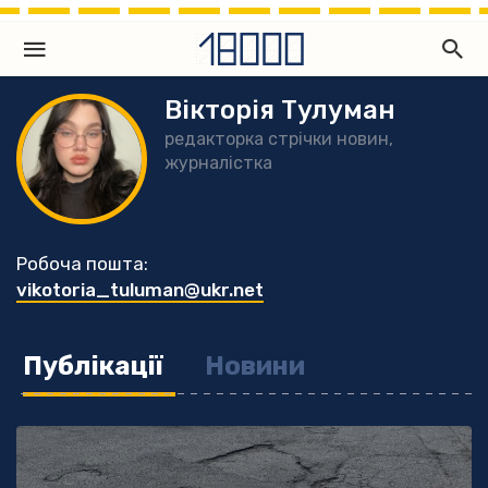
Вікторія Тулуман
редакторка стрічки новин,
журналістка
Робоча пошта:
vikotoria_tuluman@ukr.net
Публікації
Новини