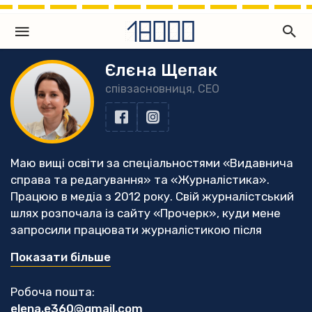
Єлєна Щепак
співзасновниця, CEO
Маю вищі освіти за спеціальностями «Видавнича
справа та редагування» та «Журналістика».
Працюю в медіа з 2012 року. Свій журналістський
шлях розпочала із сайту «Прочерк», куди мене
запросили працювати журналістикою після
вдалого проходження студентської практики.
Показати більше
Опісля стала головною редакторкою сайту
vikka.ua на телеканалі «ВІККА», а згодом
Робоча пошта:
працювала на цій же посаді у медіа «Інфоміст». У
elena.e360@gmail.com