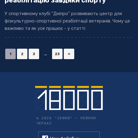
реабілітацію завдяки спорту
У спортивному клубі “Дніпро” розвивають центр для
фізкультурно-спортивної реабілітації ветеранів. Чому це
важливо та як усе працює - у статті
1
2
3
…
23
»
© 2026 "18000" –
НОВИНИ
ЧЕРКАС