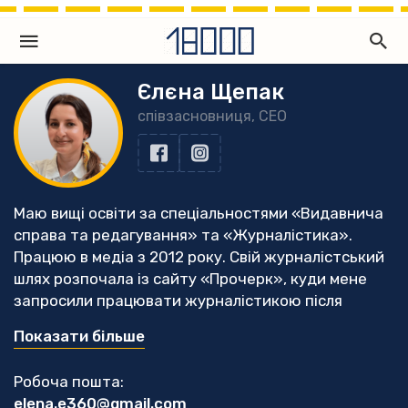
Єлєна Щепак
співзасновниця, CEO
Маю вищі освіти за спеціальностями «Видавнича
справа та редагування» та «Журналістика».
Працюю в медіа з 2012 року. Свій журналістський
шлях розпочала із сайту «Прочерк», куди мене
запросили працювати журналістикою після
вдалого проходження студентської практики.
Показати більше
Опісля стала головною редакторкою сайту
vikka.ua на телеканалі «ВІККА», а згодом
Робоча пошта:
працювала на цій же посаді у медіа «Інфоміст». У
elena.e360@gmail.com