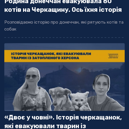
Родина донеччан евакуювала 80
котів на Черкащину. Ось їхня історія
Розповідаємо історію про донеччан, які рятують котів та
собак
«Двоє у човні». Історія черкащанок,
які евакуювали тварин із