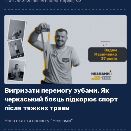
П'ять хвилин вашого часу = кращі ми
Вигризати перемогу зубами. Як
черкаський боєць підкорює спорт
після тяжких травм
Нова стаття проєкту "Незламні"