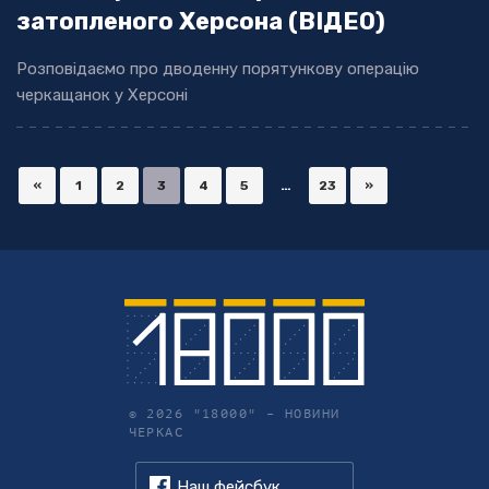
затопленого Херсона (ВІДЕО)
Розповідаємо про дводенну порятункову операцію
черкащанок у Херсоні
«
1
2
3
4
5
…
23
»
© 2026 "18000" –
НОВИНИ
ЧЕРКАС
Наш фейсбук