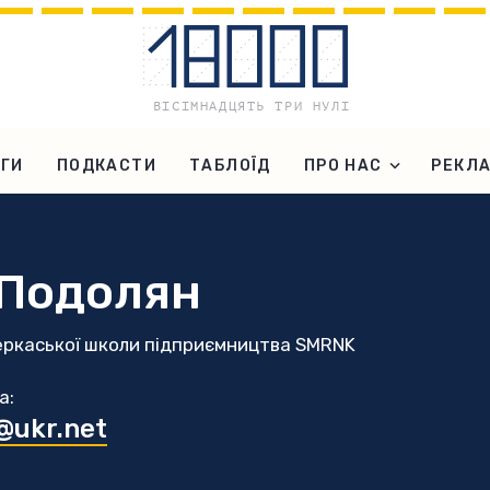
ГИ
ПОДКАСТИ
ТАБЛОЇД
ПРО НАС
РЕКЛ
 Подолян
еркаської школи підприємництва SMRNK
а:
@ukr.net