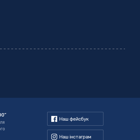
00”
Наш фейсбук
для
ого
Наш інстаграм