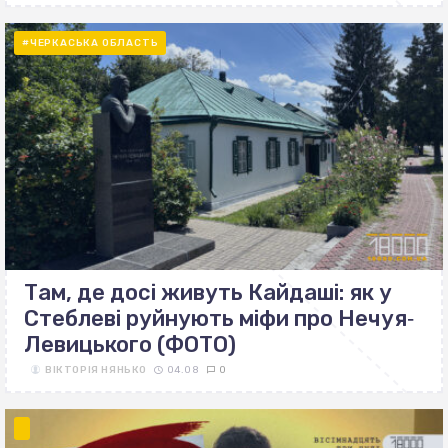
#ЧЕРКАСЬКА ОБЛАСТЬ
Там, де досі живуть Кайдаші: як у
Стеблеві руйнують міфи про Нечуя‐
Левицького (ФОТО)
ВІКТОРІЯ НЯНЬКО
04.08
0