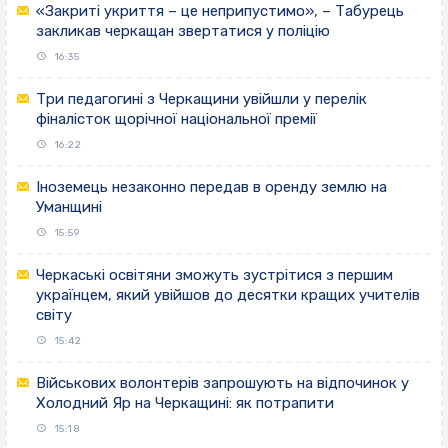
«Закриті укриття – це неприпустимо», – Табурець
закликав черкащан звертатися у поліцію
16:35
Три педагогині з Черкащини увійшли у перелік
фіналісток щорічної національної премії
16:22
Іноземець незаконно передав в оренду землю на
Уманщині
15:59
Черкаські освітяни зможуть зустрітися з першим
українцем, який увійшов до десятки кращих учителів
світу
15:42
Військових волонтерів запрошують на відпочинок у
Холодний Яр на Черкащині: як потрапити
15:18