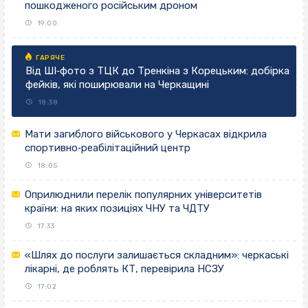
пошкодженого російським дроном
19:00
Від ШІ‐фото з ТЦК до Тренкіна з Корецьким: добірка
фейків, які поширювали на Черкащині
18:38
Мати загиблого військового у Черкасах відкрила
спортивно‐реабілітаційний центр
18:05
Оприлюднили перелік популярних університетів
країни: на яких позиціях ЧНУ та ЧДТУ
17:33
«Шлях до послуги залишається складним»: черкаські
лікарні, де роблять КТ, перевірила НСЗУ
17:02