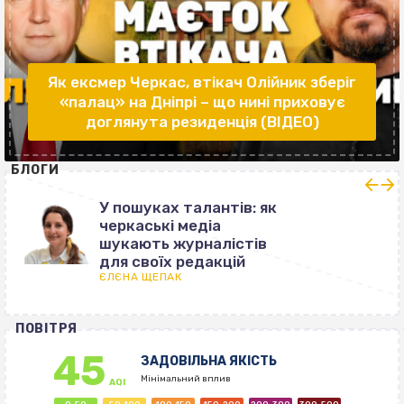
Як ексмер Черкас, втікач Олійник зберіг
«палац» на Дніпрі – що нині приховує
доглянута резиденція (ВІДЕО)
БЛОГИ
У пошуках талантів: як
черкаські медіа
шукають журналістів
для своїх редакцій
ЄЛЄНА ЩЕПАК
ПОВІТРЯ