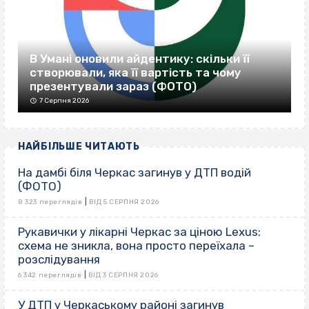
В Умані оновили айдентику: скільки її
створювали, яка її вартість та чому
презентували зараз (ФОТО)
7 Серпня 2026
НАЙБІЛЬШЕ ЧИТАЮТЬ
На дамбі біля Черкас загинув у ДТП водій
(ФОТО)
|
8 323 переглядів
ВІД 5 СЕРПНЯ 2026
Рукавички у лікарні Черкас за ціною Lexus:
схема не зникла, вона просто переїхала –
розслідування
|
6 342 переглядів
ВІД 3 СЕРПНЯ 2026
У ДТП у Черкаському районі загинув