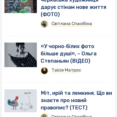
дарує стінам нове життя
(ФОТО)
Світлана Спасібіна
«У чорно‐білих фото
більше душі», – Ольга
Степаньян (ВІДЕО)
Таїсія Матрос
Міт, ирій та лемкиня. Що ви
знаєте про новий
правопис? (ТЕСТ)
Світлана Спасібіна