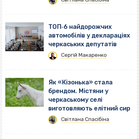
ТОП‐6 найдорожчих
автомобілів у деклараціях
черкаських депутатів
Сергій Макаренко
Як «Кізонька» стала
брендом. Містяни у
черкаському селі
виготовляють елітний сир
Світлана Спасібіна