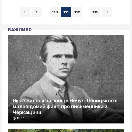
Posts
1
...
110
111
112
...
115
navigation
ВАЖЛИВО
Як з’явилося прізвище Нечуя‐Левицького:
маловідомий факт про письменника з
Черкащини
12:40