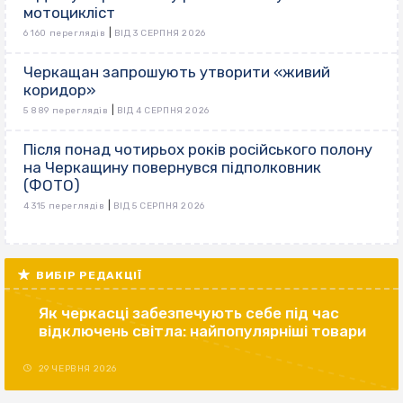
мотоцикліст
|
6 160 переглядів
ВІД 3 СЕРПНЯ 2026
Черкащан запрошують утворити «живий
коридор»
|
5 889 переглядів
ВІД 4 СЕРПНЯ 2026
Після понад чотирьох років російського полону
на Черкащину повернувся підполковник
(ФОТО)
|
4 315 переглядів
ВІД 5 СЕРПНЯ 2026
ВИБІР РЕДАКЦІЇ
Як черкасці забезпечують себе під час
відключень світла: найпопулярніші товари
29 ЧЕРВНЯ 2026