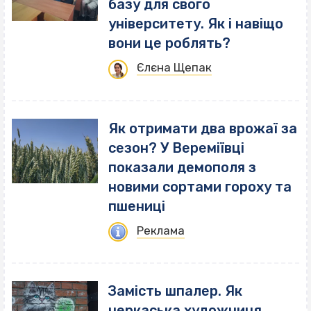
базу для свого
університету. Як і навіщо
вони це роблять?
Єлєна Щепак
Як отримати два врожаї за
сезон? У Вереміївці
показали демополя з
новими сортами гороху та
пшениці
Реклама
Замість шпалер. Як
черкаська художниця