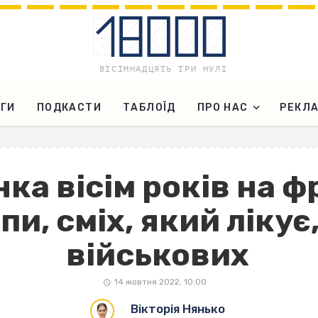
ГИ
ПОДКАСТИ
ТАБЛОЇД
ПРО НАС
РЕКЛ
а вісім років на фр
и, сміх, який лікує
військових
14 жовтня 2022, 10:00
Вікторія Нянько