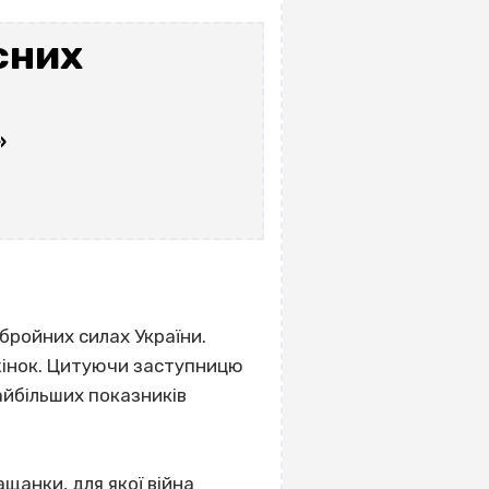
сних
»
бройних силах України.
жінок. Цитуючи заступницю
айбільших показників
щанки, для якої війна