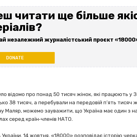
ш читати ще більше які
ріалів?
ай незалежний журналістський проєкт «18000
DONATE
уло відомо про понад 50 тисяч жінок, які працюють у З
ко 38 тисяч, а перебували на передовій п’ять тисяч 
ну Маляр, можемо зауважити, що Україна має один з н
лах серед країн‐членів НАТО.
 України, 14 жовтня, «18000» розповідає історію черка