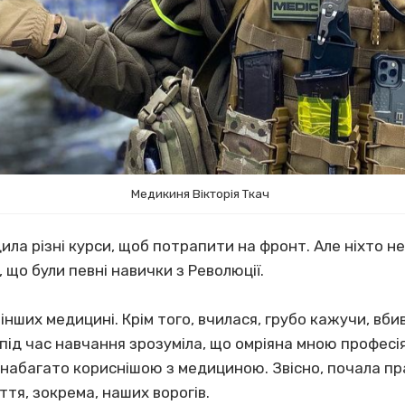
Медикиня Вікторія Ткач
ила різні курси, щоб потрапити на фронт. Але ніхто н
, що були певні навички з Революції.
інших медицині. Крім того, вчилася, грубо кажучи, вб
ід час навчання зрозуміла, що омріяна мною професія
у набагато кориснішою з медициною. Звісно, почала п
тя, зокрема, наших ворогів.