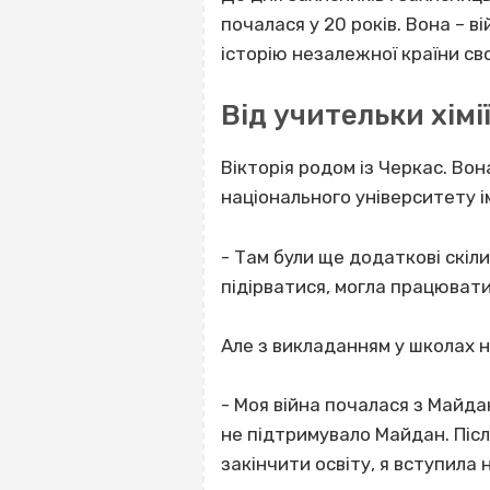
почалася у 20 років. Вона – 
історію незалежної країни св
Від учительки хімі
Вікторія родом із Черкас. Во
національного університету і
- Там були ще додаткові скіли 
підірватися, могла працювати
Але з викладанням у школах не
- Моя війна почалася з Майда
не підтримувало Майдан. Після
закінчити освіту, я вступила 