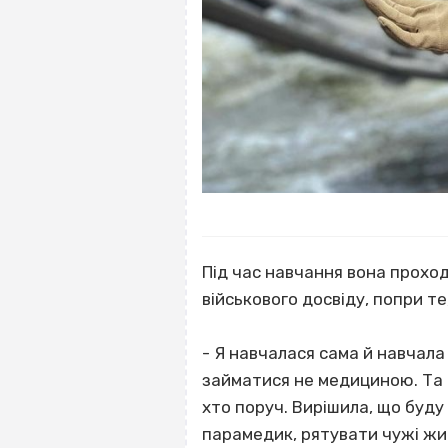
Під час навчання вона проход
військового досвіду, попри те
- Я навчалася сама й навчала 
займатися не медициною. Та п
хто поруч. Вирішила, що буд
парамедик, рятувати чужі жит