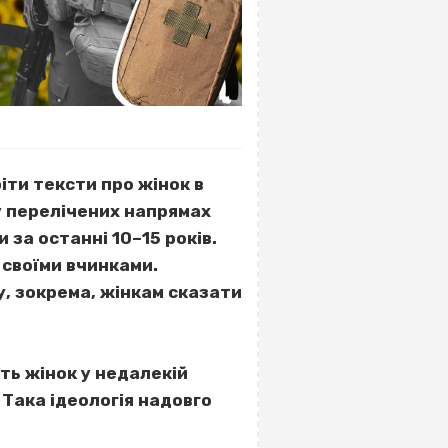
іти тексти про жінок в
 у перелічених напрямах
 за останні 10–15 років.
ї своїми вчинками.
у, зокрема, жінкам сказати
ть жінок у недалекій
. Така ідеологія надовго