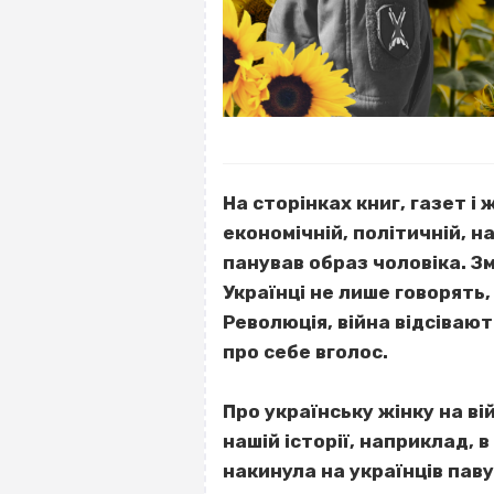
На сторінках книг, газет і
економічній, політичній, н
панував образ чоловіка. Зм
Українці не лише говорять,
Революція, війна відсіваю
про себе вголос.
Про українську жінку на ві
нашій історії, наприклад, в
накинула на українців пав