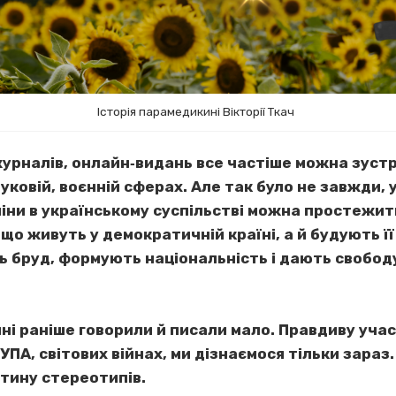
Історія парамедикині Вікторії Ткач
 журналів, онлайн‐видань все частіше можна зустр
ауковій, воєнній сферах. Але так було не завжди,
іни в українському суспільстві можна простежити
 що живуть у демократичній країні, а й будують ї
ть бруд, формують національність і дають свобод
йні раніше говорили й писали мало. Правдиву учас
 УПА, світових війнах, ми дізнаємося тільки зараз
утину стереотипів.