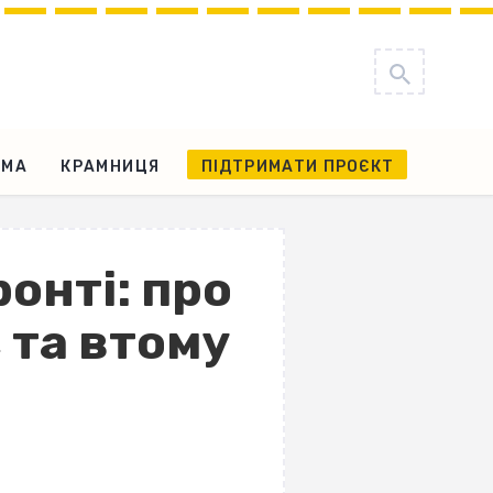
АМА
КРАМНИЦЯ
ПІДТРИМАТИ ПРОЄКТ
онті: про
, та втому