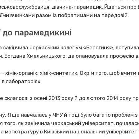
військовослужбовиця, дівчина‐парамедик. Йдеться про 
оїми вчинками разом із побратимами на передовій.
ї до парамедикині
на закінчила черкаський колегіум «Берегиня», вступил
м. Богдана Хмельницького, де опановувала професію ви
– хімік‐органік, хімік‐синтетик. Окрім того, щоб вчити д
 в лабораторіях.
 склалося: з осені 2013 року й до лютого 2014 року тр
ну. Я ще навчалась у ЧНУ й тоді було багато проблем з
 того, як закінчила черкаський університет, почалась
на магістратуру в Київський національний університет 