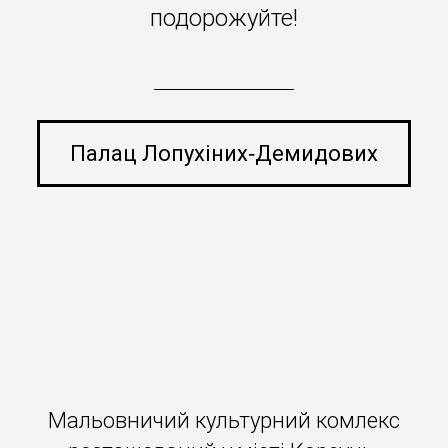
подорожуйте!
Палац Лопухіних‐Демидових
Мальовничий культурний комлекс