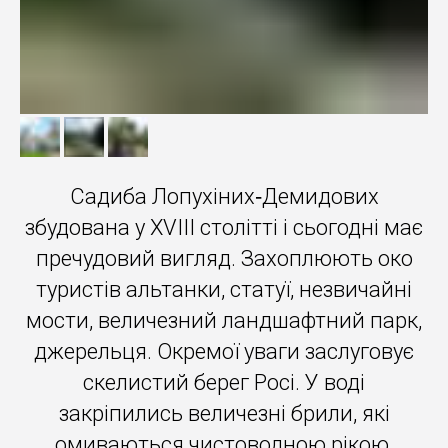
Садиба Лопухіних‐Демидових
збудована у XVIII столітті і сьогодні має
пречудовий вигляд. Захоплюють око
туристів альтанки, статуї, незвичайні
мости, величезний ландшафтний парк,
джерельця. Окремої уваги заслуговує
скелистий берег Росі. У воді
закріпились величезні брили, які
омиваються чистоводною рікою.