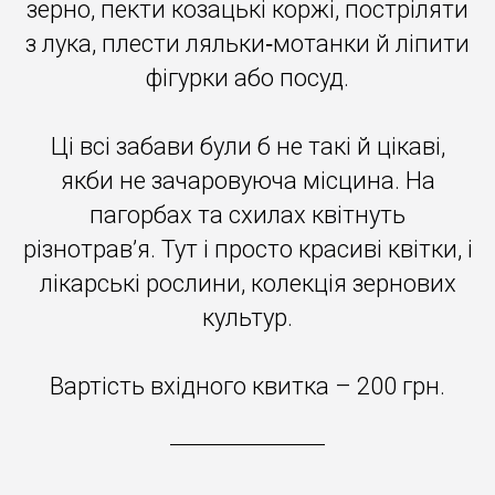
зерно, пекти козацькі коржі, постріляти
з лука, плести ляльки‐мотанки й ліпити
фігурки або посуд.
Ці всі забави були б не такі й цікаві,
якби не зачаровуюча місцина. На
пагорбах та схилах квітнуть
різнотрав’я. Тут і просто красиві квітки, і
лікарські рослини, колекція зернових
культур.
Вартість вхідного квитка – 200 грн.