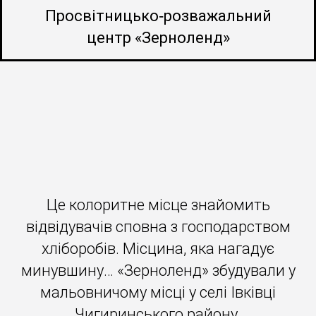
Просвітницько‐розважальний
центр «Зерноленд»
Це колоритне місце знайомить
відвідувачів сповна з господарством
хліборобів. Місцина, яка нагадує
минувшину… «Зерноленд» збудували у
мальовничому місці у селі Івківці
Чигиринського району.