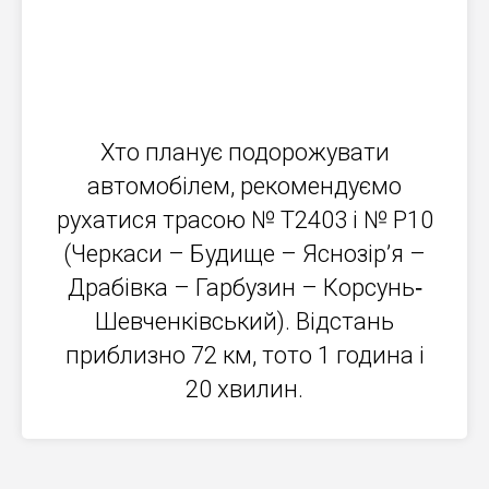
Хто планує подорожувати
автомобілем, рекомендуємо
рухатися трасою № T2403 і № Р10
(Черкаси – Будище – Яснозір’я –
Драбівка – Гарбузин – Корсунь‐
Шевченківський). Відстань
приблизно 72 км, тото 1 година і
20 хвилин.