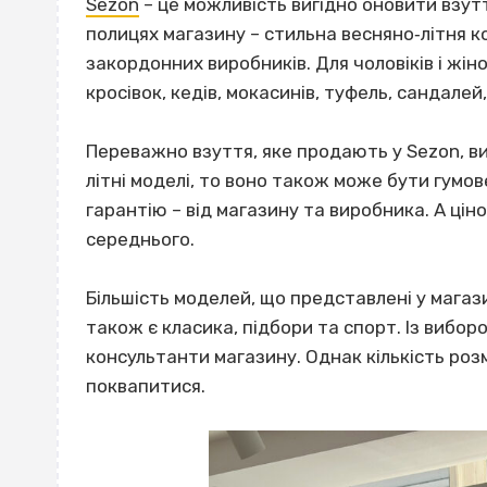
Sezon
– це можливість вигідно оновити взут
полицях магазину – стильна весняно‐літня ко
закордонних виробників. Для чоловіків і жін
кросівок, кедів, мокасинів, туфель, сандалей
Переважно взуття, яке продають у Sezon, ви
літні моделі, то воно також може бути гумов
гарантію – від магазину та виробника. А цін
середнього.
Більшість моделей, що представлені у магази
також є класика, підбори та спорт. Із вибо
консультанти магазину. Однак кількість роз
поквапитися.