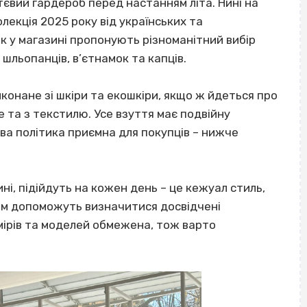
тєвий гардероб перед настанням літа. Нині на
лекція 2025 року від українських та
ок у магазині пропонують різноманітний вибір
, шльопанців, в’єтнамок та капців.
конане зі шкіри та екошкіри, якщо ж йдеться про
е та з текстилю. Усе взуття має подвійну
ова політика приємна для покупців – нижче
ні, підійдуть на кожен день – це кежуал стиль,
ром допоможуть визначитися досвідчені
мірів та моделей обмежена, тож варто