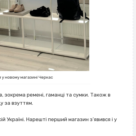
я у новому магазині Черкас
в, зокрема ремені, гаманці та сумки. Також в
у за взуттям.
й Україні. Нарешті перший магазин з’явився і у