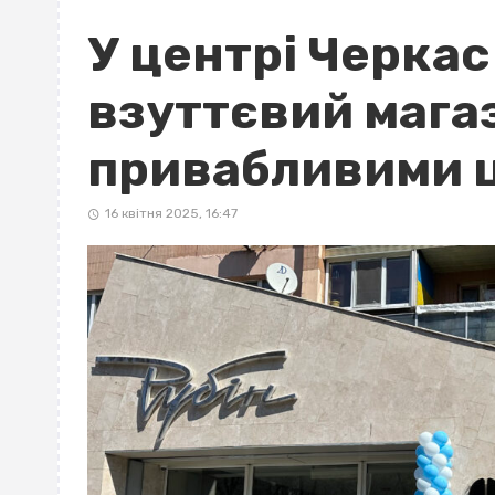
У центрі Черкас
взуттєвий магаз
привабливими 
16 квітня 2025, 16:47