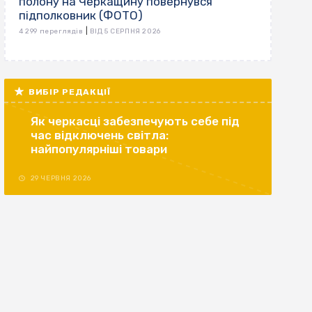
полону на Черкащину повернувся
підполковник (ФОТО)
|
4 299 переглядів
ВІД 5 СЕРПНЯ 2026
ВИБІР РЕДАКЦІЇ
Як черкасці забезпечують себе під
час відключень світла:
найпопулярніші товари
29 ЧЕРВНЯ 2026