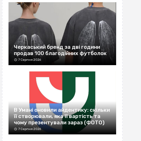
Черкаський бренд за дві години
продав 100 благодійних футболок
7 Серпня 2026
В Умані оновили айдентику: скільки
її створювали, яка її вартість та
чому презентували зараз (ФОТО)
7 Серпня 2026