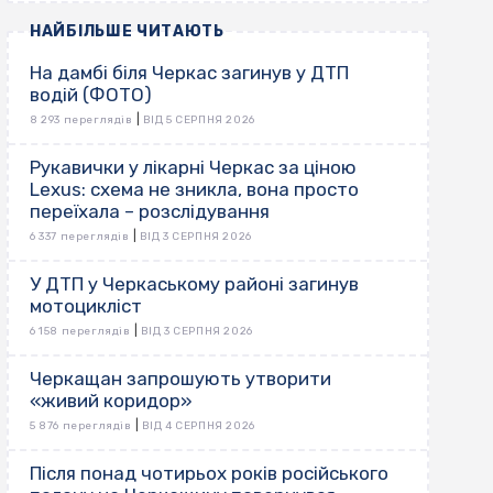
НАЙБІЛЬШЕ ЧИТАЮТЬ
На дамбі біля Черкас загинув у ДТП
водій (ФОТО)
|
8 293 переглядів
ВІД 5 СЕРПНЯ 2026
Рукавички у лікарні Черкас за ціною
Lexus: схема не зникла, вона просто
переїхала – розслідування
|
6 337 переглядів
ВІД 3 СЕРПНЯ 2026
У ДТП у Черкаському районі загинув
мотоцикліст
|
6 158 переглядів
ВІД 3 СЕРПНЯ 2026
Черкащан запрошують утворити
«живий коридор»
|
5 876 переглядів
ВІД 4 СЕРПНЯ 2026
Після понад чотирьох років російського