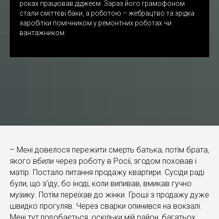
роках працював діджеєм. Зараз його грамофоном
стали сміттєві баки, а роботою – жебрацтво та зрідка
заробітки помічником у ремонтних роботах чи
вантажником.
– Мені довелося пережити смерть батька, потім брата,
якого вбили через роботу в Росії, згодом поховав і
матір. Постало питання продажу квартири. Сусіди раді
були, що з’їду, бо іноді, коли випивав, вмикав гучно
музику. Потім переїхав до жінки. Гроші з продажу дуже
швидко прогуляв. Через сварки опинився на вокзалі.
Мені тут подобається, оскільки мій район, багатьох