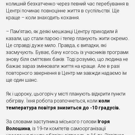
колишній безхатченко через певний час перебування в
Центрі починає повноцінне життя в суспільстві. Ще
краще – коли знаходить кохання.
– Пам’ятаю, як деякі мешканці Центру приходили й
казали, що стали парою і тепер планують жити окремо.
Це справді дуже мило. Правда, є випадки, які
засмучують. Буває, бачу когось із учасників програми
знову біля сміттєвих баків. Тоді розумію, що людина не
бажає зараз змінювати життя на краще. Але в разі
повторного звернення в Центр ми завжди надаємо їм
ще один шанс.
Як і щороку, цьогоріч у місті планують відкрити пункти
обігріву. Їхня робота розпочнеться, коли
коли
температура повітря
знизиться
до -10 градусів.
За словами заступника міського голови
Ігоря
Волошин
а
, із 19‐ти комітетів самоорганізації