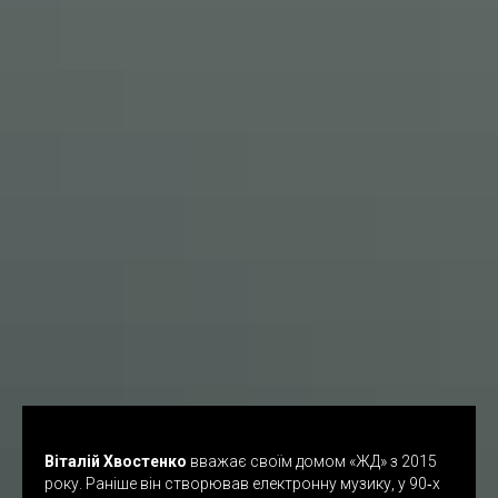
Віталі
й
Хвостенко
вважає своїм домом «ЖД» з 2015
року. Раніше він створював електронну музику, у 90‐х