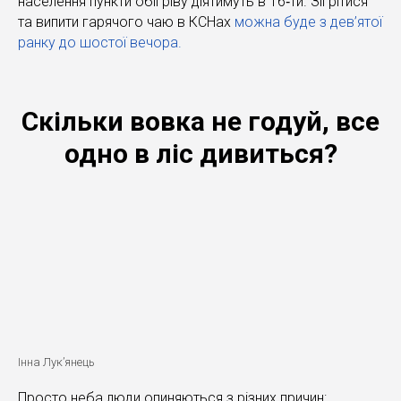
населення пункти обігріву діятимуть в 16‐ти. Зігрітися
та випити гарячого чаю в КСНах
можна буде з дев’ятої
ранку до шостої вечора.
Скільки вовка не годуй, все
одно в ліс дивиться?
Інна Лук’янець
Просто неба люди опиняються з різних причин: