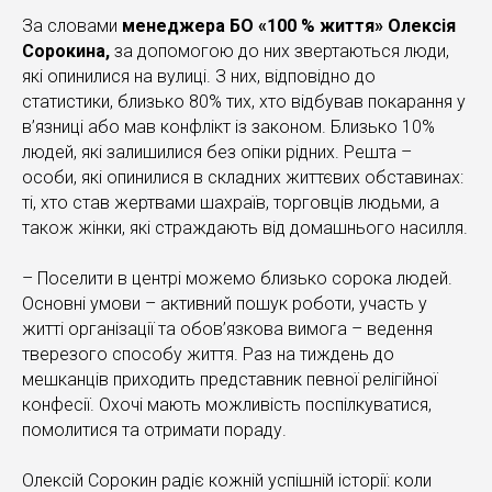
За словами
менеджера БО «100 % життя» Олексія
Сорокина
,
за допомогою до них звертаються люди,
які опинилися на вулиці. З них, відповідно до
статистики, близько 80% тих, хто відбував покарання у
в’язниці або мав конфлікт із законом. Близько 10%
людей, які залишилися без опіки рідних. Решта –
особи, які опинилися в складних життєвих обставинах:
ті, хто став жертвами шахраїв, торговців людьми, а
також жінки, які страждають від домашнього насилля.
– Поселити в центрі можемо близько сорока людей.
Основні умови – активний пошук роботи, участь у
житті організації та обов’язкова вимога – ведення
тверезого способу життя. Раз на тиждень до
мешканців приходить представник певної релігійної
конфесії. Охочі мають можливість поспілкуватися,
помолитися та отримати пораду.
Олексій Сорокин радіє кожній успішній історії: коли