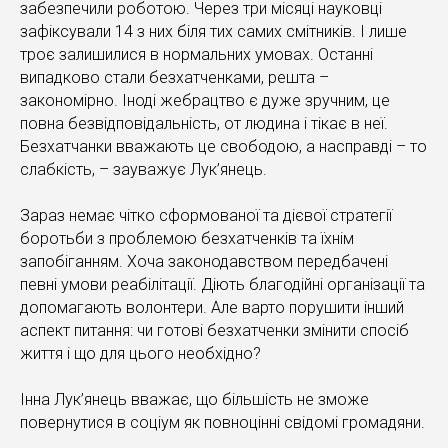
забезпечили роботою. Через три місяці науковці
зафіксували 14 з них біля тих самих смітників. І лише
троє залишилися в нормальних умовах. Останні
випадково стали безхатченками, решта –
закономірно. Іноді жебрацтво є дуже зручним, це
повна безвідповідальність, от людина і тікає в неї.
Безхатчанки вважають це свободою, а насправді – то
слабкість, – зауважує Лук’янець.
Зараз немає чітко сформованої та дієвої стратегії
боротьби з проблемою безхатченків та їхнім
запобіганням. Хоча законодавством передбачені
певні умови реабілітації. Діють благодійні організації та
допомагають волонтери. Але варто порушити інший
аспект питання: чи готові безхатченки змінити спосіб
життя і що для цього необхідно?
Інна Лук’янець вважає, що більшість не зможе
повернутися в соціум як повноцінні свідомі громадяни.