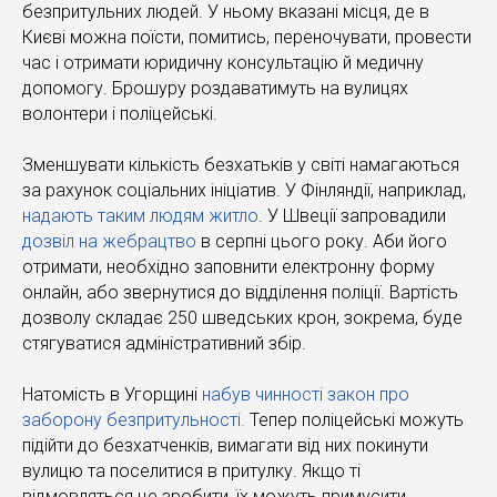
безпритульних людей. У ньому вказані місця, де в
Києві можна поїсти, помитись, переночувати, провести
час і отримати юридичну консультацію й медичну
допомогу. Брошуру роздаватимуть на вулицях
волонтери і поліцейські.
Зменшувати кількість безхатьків у світі намагаються
за рахунок соціальних ініціатив. У Фінляндії, наприклад,
надають таким людям житло
. У Швеції запровадили
дозвіл на жебрацтво
в серпні цього року. Аби його
отримати, необхідно заповнити електронну форму
онлайн, або звернутися до відділення поліції. Вартість
дозволу складає 250 шведських крон, зокрема, буде
стягуватися адміністративний збір.
Натомість в Угорщині
набув чинності закон про
заборону безпритульності.
Тепер поліцейські можуть
підійти до безхатченків, вимагати від них покинути
вулицю та поселитися в притулку. Якщо ті
відмовляться це зробити, їх можуть примусити