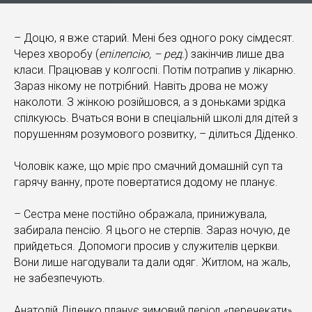
– Доцю, я вже старий. Мені без одного року сімдесят.
Через хворобу (
епілепсію, – ред.
) закінчив лише два
класи. Працював у колгоспі. Потім потрапив у лікарню.
Зараз нікому не потрібний. Навіть дрова не можу
наколоти. З жінкою розійшовся, а з доньками зрідка
спілкуюсь. Вчаться вони в спеціальній школі для дітей з
порушенням розумового розвитку, – ділиться Діденко.
Чоловік каже, що мріє про смачний домашній суп та
гарячу ванну, проте повертатися додому не планує.
– Сестра мене постійно ображала, принижувала,
забирала пенсію. Я цього не стерпів. Зараз ночую, де
прийдеться. Допомоги просив у служителів церкви.
Вони лише нагодували та дали одяг. Житлом, на жаль,
не забезпечують.
Анатолій Діденко планує зимовий період «перечекати»