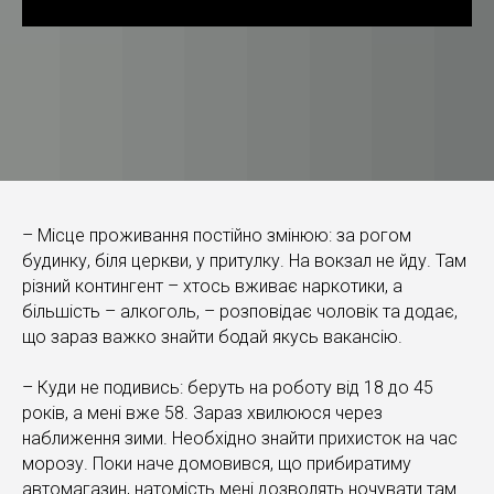
– Місце проживання постійно змінюю: за рогом
будинку, біля церкви, у притулку. На вокзал не йду. Там
різний контингент – хтось вживає наркотики, а
більшість – алкоголь, – розповідає чоловік та додає,
що зараз важко знайти бодай якусь вакансію.
– Куди не подивись: беруть на роботу від 18 до 45
років, а мені вже 58. Зараз хвилююся через
наближення зими. Необхідно знайти прихисток на час
морозу. Поки наче домовився, що прибиратиму
автомагазин, натомість мені дозволять ночувати там.