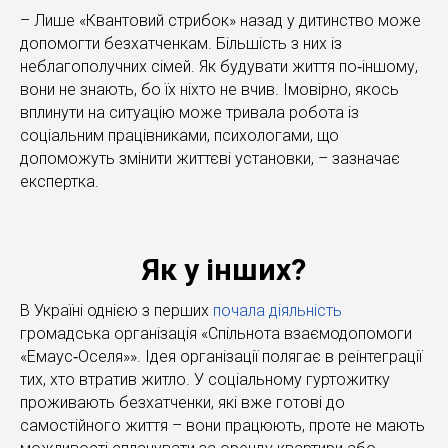
– Лише «Квантовий стрибок» назад у дитинство може
допомогти безхатченкам. Більшість з них із
неблагополучних сімей. Як будувати життя по‐іншому,
вони не знають, бо їх ніхто не вчив. Імовірно, якось
вплинути на ситуацію може тривала робота із
соціальним працівниками, психологами, що
допоможуть змінити життєві установки, – зазначає
експертка.
Як у інших?
В Україні однією з перших
почала діяльність
громадська організація «Спільнота взаємодопомоги
«Емаус‐Оселя»». Ідея організації полягає в реінтеграції
тих, хто втратив житло. У соціальному гуртожитку
проживають безхатченки, які вже готові до
самостійного життя – вони працюють, проте не мають