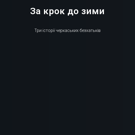
За крок до зими
Три історії черкаських безхатьків