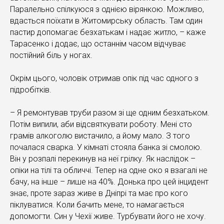
Паралельно спілкуюся з однією вірянкою. Можливо,
вдасться поїхати в Житомирську область. Там один
пастир допомагає безхатькам і надає житло, – каже
Тарасенко і додає, що останнім часом відчуває
постійний біль у ногах.
Окрім цього, чоловік отримав опік під час одного з
підробітків.
– Я ремонтував труби разом зі ще одним безхатьком.
Потім випили, аби відсвяткувати роботу. Мені сто
грамів алкоголю вистачило, а йому мало. З того
почалася сварка. У кімнаті стояла банка зі смолою.
Він у розпалі перекинув на неї грілку. Як наслідок –
опіки на тілі та обличчі. Тепер на одне око я взагалі не
бачу, на інше – лише на 40%. Донька про цей інцидент
знає, проте зараз живе в Дніпрі та має про кого
піклуватися. Коли бачить мене, то намагається
допомогти. Син у Чехії живе. Турбувати його не хочу.