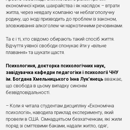
економічної кризи, шахрайства і як наслідок – втрати
житла, через невдалу компанію чи неблагополучну
родину, що іноді призводить до проблем із законом,
зловживання алкоголем чи наркотичними речовинами.
Та є і ті, хто свідомо обирають такий спосіб життя.
Відчуття уявної свободи спонукає йти у «вільне
плавання» та шукати щастя.
Психологиня, докторка психологічних наук,
завідувачка кафедри педагогіки і психологіі ЧНУ
ім. Богдана Хмельницького Інна Лук’янець
вважає,
що свобода в цьому випадку синонім
безвідповідальності.
– Коли я читала студентам дисципліну «Економічна
психологія», наводила приклад експерименту, який
провели в США. Сімнадцятьом безхатченкам, які жили
поряд зі сміттєвими баками, надали житло, одяг,