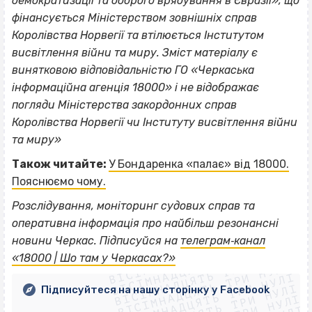
демократизації та доброго врядування в Євразії», що
фінансується Міністерством зовнішніх справ
Королівства Норвегії та втілюється Інститутом
висвітлення війни та миру. Зміст матеріалу є
винятковою відповідальністю ГО «Черкаська
інформаційна агенція 18000» i не відображає
погляди Міністерства закордонних справ
Королівства Норвегії чи Інституту висвітлення війни
та миру»
Також читайте:
У Бондаренка «палає» від 18000.
Пояснюємо чому.
Розслідування, моніторинг судових справ та
оперативна інформація про найбільш резонансні
ВІСІМНАДЦЯТЬ ТРИ НУЛІ
новини Черкас. Підписуйся на
телеграм‐канал
ВІСІМНАДЦЯТЬ ТРИ НУЛІ
ВІСІМНАДЦЯТЬ ТРИ НУЛІ
«18000 | Шо там у Черкасах?»
ВІСІМНАДЦЯТЬ ТРИ НУЛІ
ВІСІМНАДЦЯТЬ ТРИ НУЛІ
ВІСІМНАДЦЯТЬ ТРИ НУЛІ
Підписуйтеся на нашу сторінку у Facebook