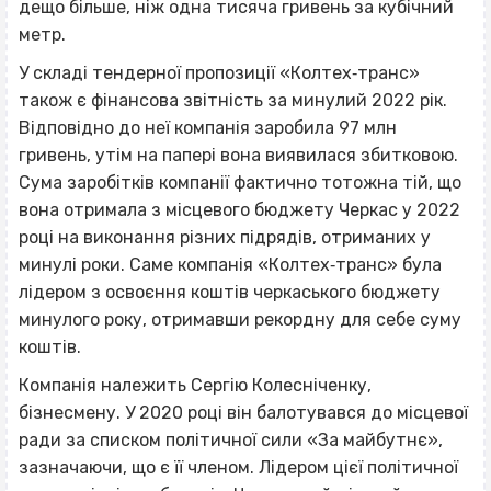
дещо більше, ніж одна тисяча гривень за кубічний
метр.
У складі тендерної пропозиції «Колтех‐транс»
також є
фінансова звітність за минулий 2022 рік.
Відповідно до неї компанія заробила 97 млн
гривень, утім на папері вона виявилася збитковою.
Сума заробітків компанії фактично тотожна тій, що
вона отримала з місцевого бюджету Черкас у 2022
році на виконання різних підрядів, отриманих у
минулі роки. Саме компанія «Колтех‐транс» була
лідером з освоєння коштів черкаського бюджету
минулого року, отримавши рекордну для себе суму
коштів.
Компанія належить Сергію Колесніченку,
бізнесмену. У 2020 році він балотувався до місцевої
ради за списком політичної сили «За майбутнє»,
зазначаючи, що є її членом. Лідером цієї політичної