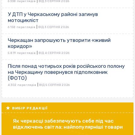
|
6 338 переглядів
ВІД 3 СЕРПНЯ 2026
У ДТП у Черкаському районі загинув
мотоцикліст
|
6 158 переглядів
ВІД 3 СЕРПНЯ 2026
Черкащан запрошують утворити «живий
коридор»
|
5 879 переглядів
ВІД 4 СЕРПНЯ 2026
Після понад чотирьох років російського полону
на Черкащину повернувся підполковник
(ФОТО)
|
4 302 переглядів
ВІД 5 СЕРПНЯ 2026
ВИБІР РЕДАКЦІЇ
Як черкасці забезпечують себе під час
відключень світла: найпопулярніші товари