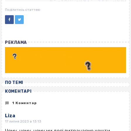
ВІСІМНАДЦЯТЬ ТРИ НУЛІ
ВІСІМНАДЦЯТЬ ТРИ НУЛІ
Поділитись статтею
РЕКЛАМА
ПО ТЕМІ
КОМЕНТАРІ
1 Коментар
Liza
17 липня 2023 в 13:13
Чому, чому, чому ми досі витрачаємо кошти