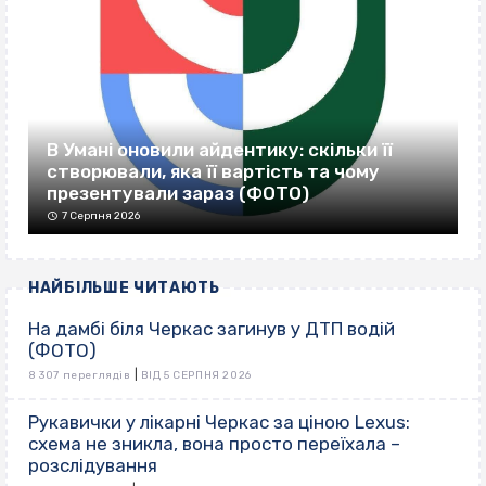
В Умані оновили айдентику: скільки її
створювали, яка її вартість та чому
презентували зараз (ФОТО)
7 Серпня 2026
НАЙБІЛЬШЕ ЧИТАЮТЬ
На дамбі біля Черкас загинув у ДТП водій
(ФОТО)
|
8 307 переглядів
ВІД 5 СЕРПНЯ 2026
Рукавички у лікарні Черкас за ціною Lexus:
схема не зникла, вона просто переїхала –
розслідування