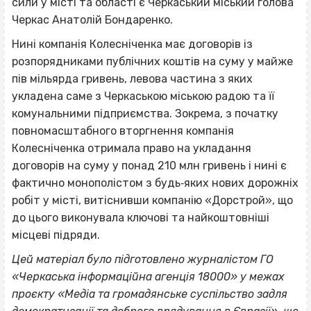
сили у місті та області є Черкаський міський голова
Черкас Анатолій Бондаренко.
Нині компанія Колесніченка має договорів із
розпорядниками публічних коштів на суму у майже
пів мільярда гривень, левова частина з яких
укладена саме з Черкаською міською радою та її
комунальними підприємства. Зокрема, з початку
повномасштабного вторгнення компанія
Колесніченка отримала право на укладання
договорів на суму у понад 210 млн гривень і нині є
фактично монополістом з будь‐яких нових дорожніх
робіт у місті, витіснивши компанію «Дорстрой», що
до цього виконувала ключові та найкоштовніші
місцеві підряди.
Цей матеріал було підготовлено журналістом ГО
«Черкаська інформаційна агенція 18000» у межах
проєкту «Медіа та громадянське суспільство задля