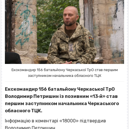
Екскомандир 156 батальйону Черкаської ТрО став першим
заступником начальника обласного ТЦК
Екскомандир 156 батальйону Черкаської ТрО
Володимир Петришин із позивним «13‐й» став
першим заступником начальника Черкаського
обласного ТЦК.
Інформацію в коментарі «18000» підтвердив
Володимир Петришин.