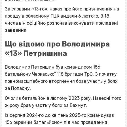
За словами «13‐го», наказ про його призначення на
посаду в обласному ТЦК видали 6 лютого. З 18
числа він офіційно розпочав виконувати покладені
завдання.
Що відомо про Володимира
«13» Петришина
Володимир Петришин був командиром 156
батальйону Черкаської 118 бригади ТрО. З початку
повномасштабного вторгнення брав участь у боях
за Попасну.
Очолив батальйон в лютому 2023 року. Навесні того
ж року брав участь у боях за Бахмут.
Із серпня 2024‐го до квітень 2025‐го командував
156 окремим батальйоном під час проведення