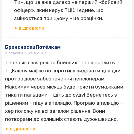
Тим, що це вже далеко не перший «бойовий
офіцер», який керує ТЦК, І єдине, що
змінюється при цьому – це розцінки.
ВІДПОВІCТИ
БронєносецПотёлкам
3 березня 2026 в 21:49
Тепер як і вся решта бойових героїв очолить
ТЦКашну мафію по спротиву видавати довідки
про грошове забезпечення пенсіонерам.
Максимум через місяць буде трясти бумажками і
тикати пальцами – ідіть до суду! Вернетесь з
рішенням – піду в апеляцію. Програю апеляцію –
хер положу на всі загалом рішення. Вони
потворами до колишніх стають дуже швидко.
ВІДПОВІCТИ