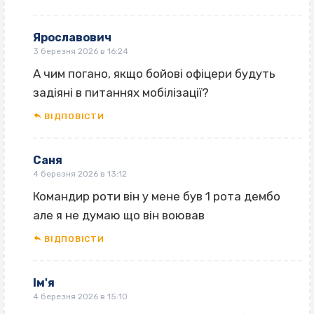
Ярославович
3 березня 2026 в 16:24
А чим погано, якщо бойові офіцери будуть
задіяні в питаннях мобілізації?
ВІДПОВІCТИ
Саня
4 березня 2026 в 13:12
Командир роти він у мене був 1 рота дембо
але я не думаю що він воював
ВІДПОВІCТИ
Ім'я
4 березня 2026 в 15:10