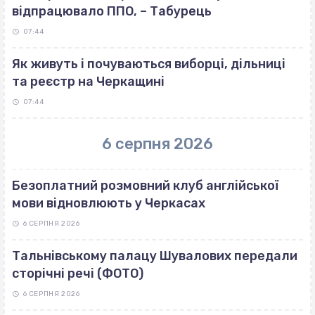
відпрацювало ППО, – Табурець
07:44
Як живуть і почуваються виборці, дільниці
та реєстр на Черкащині
07:44
6 серпня 2026
Безоплатний розмовний клуб англійської
мови відновлюють у Черкасах
6 СЕРПНЯ 2026
Тальнівському палацу Шувалових передали
сторічні речі (ФОТО)
6 СЕРПНЯ 2026