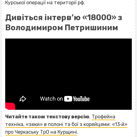
Курської операції на території рф.
Дивіться інтерв’ю «18000» з
Володимиром Петришиним
Читайте також текстову версію
.
Трофейна
техніка, «зеки» в полоні та бої з корейцями: «13‐й»
про Черкаську ТрО на Курщині
.