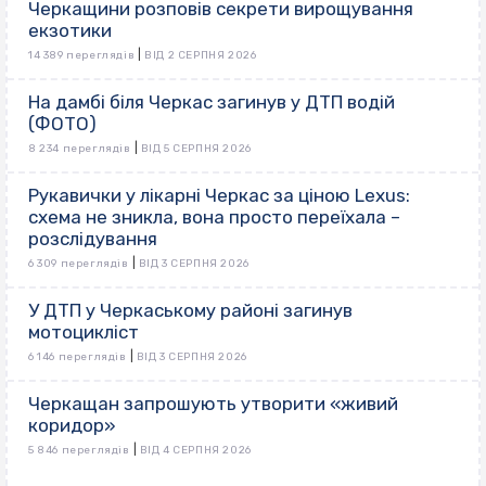
Черкащини розповів секрети вирощування
екзотики
|
14 389 переглядів
ВІД 2 СЕРПНЯ 2026
На дамбі біля Черкас загинув у ДТП водій
(ФОТО)
|
8 234 переглядів
ВІД 5 СЕРПНЯ 2026
Рукавички у лікарні Черкас за ціною Lexus:
схема не зникла, вона просто переїхала –
розслідування
|
6 309 переглядів
ВІД 3 СЕРПНЯ 2026
У ДТП у Черкаському районі загинув
мотоцикліст
|
6 146 переглядів
ВІД 3 СЕРПНЯ 2026
Черкащан запрошують утворити «живий
коридор»
|
5 846 переглядів
ВІД 4 СЕРПНЯ 2026