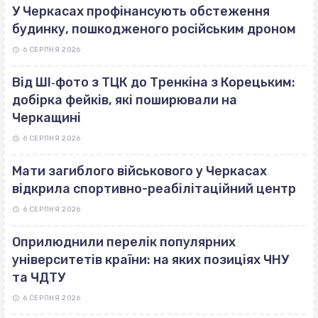
У Черкасах профінансують обстеження
будинку, пошкодженого російським дроном
6 СЕРПНЯ 2026
Від ШІ‐фото з ТЦК до Тренкіна з Корецьким:
добірка фейків, які поширювали на
Черкащині
6 СЕРПНЯ 2026
Мати загиблого військового у Черкасах
відкрила спортивно-реабілітаційний центр
6 СЕРПНЯ 2026
Оприлюднили перелік популярних
університетів країни: на яких позиціях ЧНУ
та ЧДТУ
6 СЕРПНЯ 2026