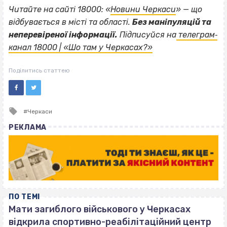
Читайте на сайті 18000: «
Новини Черкаси
» — що
відбувається в місті та області.
Без маніпуляцій та
неперевіреної інформації.
Підписуйся на
телеграм‐
канал 18000 | «Шо там у Черкасах?»
Поділитись статтею
Tagged
Черкаси
with
РЕКЛАМА
ПО ТЕМІ
Мати загиблого військового у Черкасах
відкрила спортивно-реабілітаційний центр