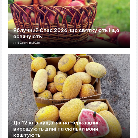
Яблучний Спас 2026: що святкують і що
освячують
6 Серпня 2026
До 12 кг з куща: як на Черкащині
вирощують дині та скільки вони
коштують