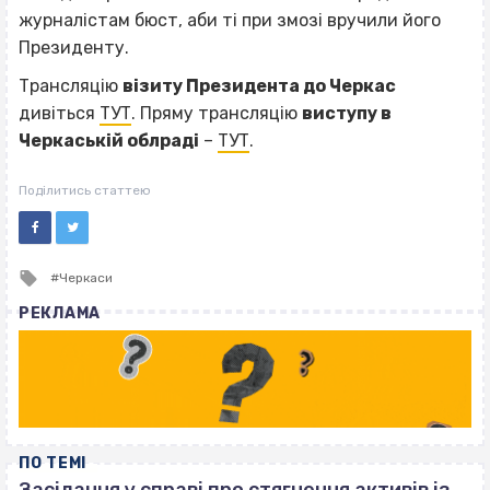
журналістам бюст, аби ті при змозі вручили його
Президенту.
Трансляцію
візиту Президента до Черкас
дивіться
ТУТ
. Пряму трансляцію
виступу в
Черкаській облраді
–
ТУТ
.
Поділитись статтею
Tagged
Черкаси
with
РЕКЛАМА
ПО ТЕМІ
Засідання у справі про стягнення активів із