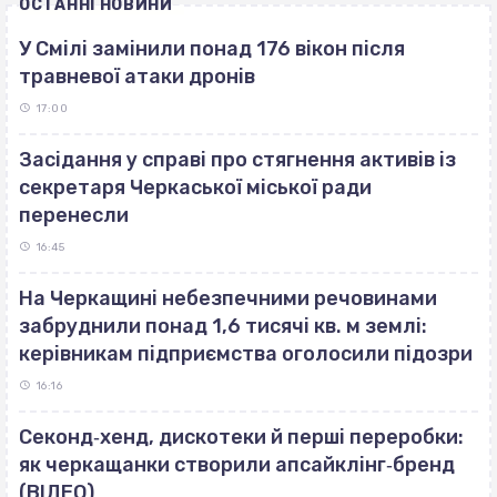
ОСТАННІ НОВИНИ
У Смілі замінили понад 176 вікон після
травневої атаки дронів
17:00
Засідання у справі про стягнення активів із
секретаря Черкаської міської ради
перенесли
16:45
На Черкащині небезпечними речовинами
забруднили понад 1,6 тисячі кв. м землі:
керівникам підприємства оголосили підозри
16:16
Секонд‐хенд, дискотеки й перші переробки:
як черкащанки створили апсайклінг‐бренд
(ВІДЕО)