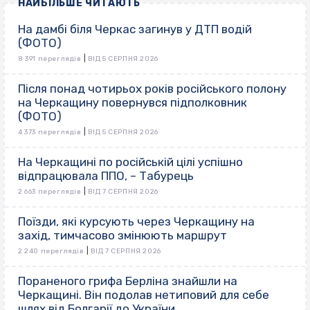
НАЙБІЛЬШЕ ЧИТАЮТЬ
На дамбі біля Черкас загинув у ДТП водій
(ФОТО)
|
8 391 переглядів
ВІД 5 СЕРПНЯ 2026
Після понад чотирьох років російського полону
на Черкащину повернувся підполковник
(ФОТО)
|
4 373 переглядів
ВІД 5 СЕРПНЯ 2026
На Черкащині по російській цілі успішно
відпрацювала ППО, – Табурець
|
2 663 переглядів
ВІД 7 СЕРПНЯ 2026
Поїзди, які курсують через Черкащину на
захід, тимчасово змінюють маршрут
|
2 240 переглядів
ВІД 7 СЕРПНЯ 2026
Пораненого грифа Берліна знайшли на
Черкащині. Він подолав нетиповий для себе
шлях від Болгарії до України