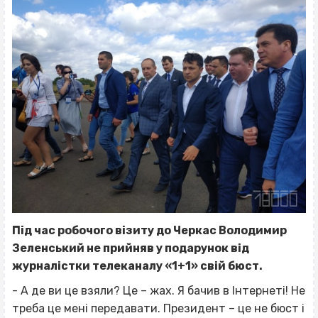
Під час робочого візиту до Черкас Володимир
Зеленський не прийняв у подарунок від
журналістки телеканалу «1+1» свій бюст.
- А де ви це взяли? Це – жах. Я бачив в Інтернеті! Не
треба це мені передавати. Президент – це не бюст і