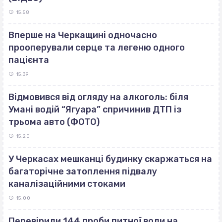
15:58
Вперше на Черкащині одночасно
прооперували серце та легеню одного
пацієнта
15:39
Відмовився від огляду на алкоголь: біля
Умані водій “Ягуара” спричинив ДТП із
трьома авто (ФОТО)
15:20
У Черкасах мешканці будинку скаржаться на
багаторічне затоплення підвалу
каналізаційними стоками
15:00
Перевірили 144 проби питної води на