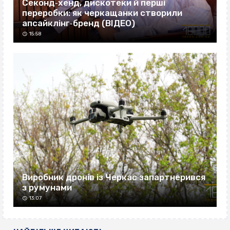
Секонд‐хенд, дискотеки й перші
переробки: як черкащанки створили
апсайклінг‐бренд (ВІДЕО)
15:58
Виробник дронів із Черкас запартнерився
з румунами
13:07