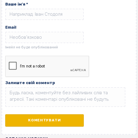
Ваше ім'я
*
Email
Залиште свій коментр