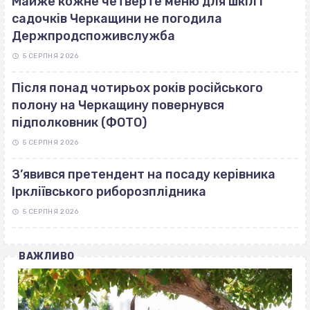
Майже кожне четверте меню для шкіл і
садочків Черкащини не погодила
Держпродспоживслужба
5 СЕРПНЯ 2026
Після понад чотирьох років російського
полону на Черкащину повернувся
підполковник (ФОТО)
5 СЕРПНЯ 2026
З’явився претендент на посаду керівника
Іркліївського риборозплідника
5 СЕРПНЯ 2026
ВАЖЛИВО