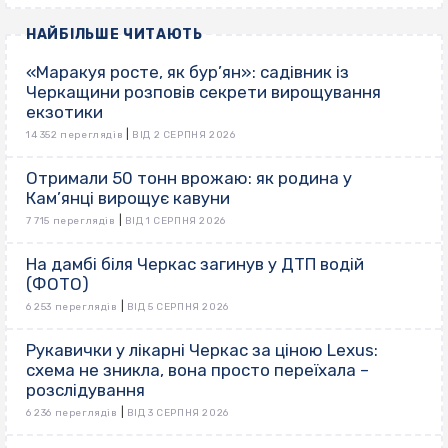
НАЙБІЛЬШЕ ЧИТАЮТЬ
«Маракуя росте, як бур’ян»: садівник із
Черкащини розповів секрети вирощування
екзотики
|
14 352 переглядів
ВІД 2 СЕРПНЯ 2026
Отримали 50 тонн врожаю: як родина у
Кам’янці вирощує кавуни
|
7 715 переглядів
ВІД 1 СЕРПНЯ 2026
На дамбі біля Черкас загинув у ДТП водій
(ФОТО)
|
6 253 переглядів
ВІД 5 СЕРПНЯ 2026
Рукавички у лікарні Черкас за ціною Lexus:
схема не зникла, вона просто переїхала –
розслідування
|
6 236 переглядів
ВІД 3 СЕРПНЯ 2026