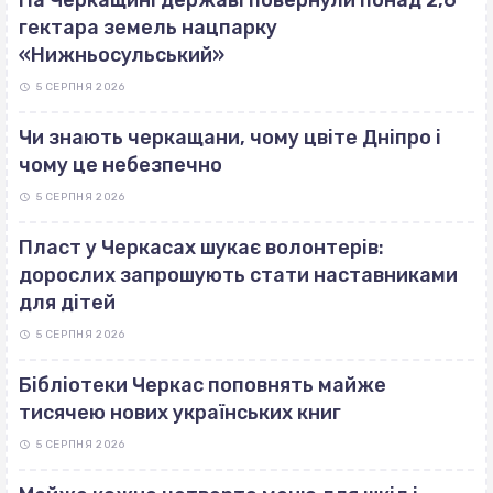
На Черкащині державі повернули понад 2,6
гектара земель нацпарку
«Нижньосульський»
5 СЕРПНЯ 2026
Чи знають черкащани, чому цвіте Дніпро і
чому це небезпечно
5 СЕРПНЯ 2026
Пласт у Черкасах шукає волонтерів:
дорослих запрошують стати наставниками
для дітей
5 СЕРПНЯ 2026
Бібліотеки Черкас поповнять майже
тисячею нових українських книг
5 СЕРПНЯ 2026