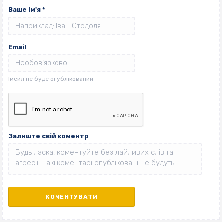
Ваше ім'я
*
Email
Залиште свій коментр