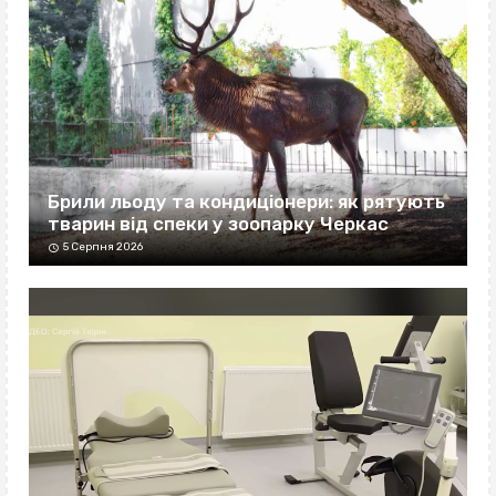
Брили льоду та кондиціонери: як рятують
тварин від спеки у зоопарку Черкас
5 Серпня 2026