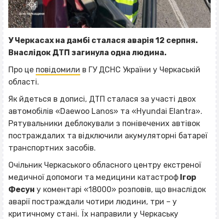
У Черкасах на дамбі сталася аварія 12 серпня.
Внаслідок ДТП загинула одна людина.
Про це
повідомили
в ГУ ДСНС України у Черкаській
області.
Як йдеться в дописі, ДТП сталася за участі двох
автомобілів «Daewoo Lanos» та «Hyundai Elantra».
Рятувальники деблокували з понівечених автівок
постраждалих та відключили акумуляторні батареї
транспортних засобів.
Очільник Черкаського обласного центру екстреної
медичної допомоги та медицини катастроф
Ігор
Фесун
у коментарі «18000» розповів, що внаслідок
аварії постраждали чотири людини, три – у
критичному стані. Їх направили у Черкаську