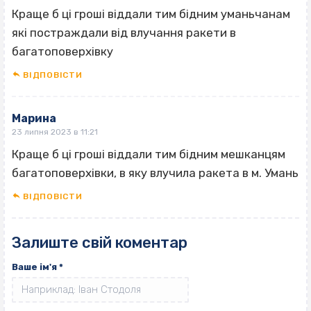
Краще б ці гроші віддали тим бідним уманьчанам
які постраждали від влучання ракети в
багатоповерхівку
ВІДПОВІCТИ
Марина
23 липня 2023 в 11:21
Краще б ці гроші віддали тим бідним мешканцям
багатоповерхівки, в яку влучила ракета в м. Умань
ВІДПОВІCТИ
Залиште свій коментар
Ваше ім'я
*