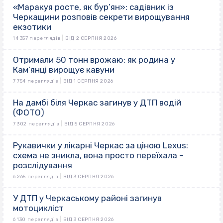
«Маракуя росте, як бур’ян»: садівник із
Черкащини розповів секрети вирощування
екзотики
|
14 357 переглядів
ВІД 2 СЕРПНЯ 2026
Отримали 50 тонн врожаю: як родина у
Кам’янці вирощує кавуни
|
7 754 переглядів
ВІД 1 СЕРПНЯ 2026
На дамбі біля Черкас загинув у ДТП водій
(ФОТО)
|
7 302 переглядів
ВІД 5 СЕРПНЯ 2026
Рукавички у лікарні Черкас за ціною Lexus:
схема не зникла, вона просто переїхала –
розслідування
|
6 265 переглядів
ВІД 3 СЕРПНЯ 2026
У ДТП у Черкаському районі загинув
мотоцикліст
|
6 130 переглядів
ВІД 3 СЕРПНЯ 2026