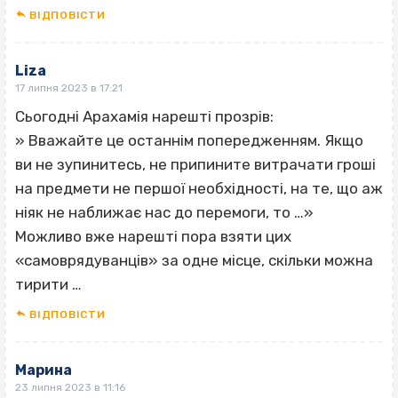
ВІДПОВІCТИ
Liza
17 липня 2023 в 17:21
Сьогодні Арахамія нарешті прозрів:
» Вважайте це останнім попередженням. Якщо
ви не зупинитесь, не припините витрачати гроші
на предмети не першої необхідності, на те, що аж
ніяк не наближає нас до перемоги, то …»
Можливо вже нарешті пора взяти цих
«самоврядуванців» за одне місце, скільки можна
тирити …
ВІДПОВІCТИ
Марина
23 липня 2023 в 11:16