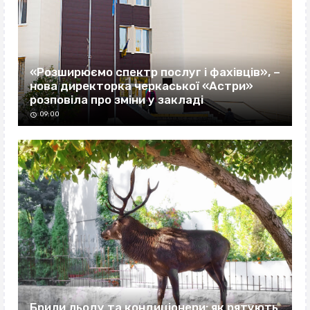
«Розширюємо спектр послуг і фахівців», –
нова директорка черкаської «Астри»
розповіла про зміни у закладі
09:00
Брили льоду та кондиціонери: як рятують