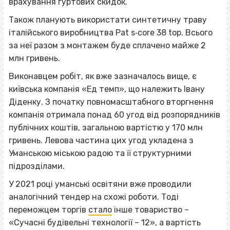
врахування гуртових скидок.
Також планують використати синтетичну траву
італійського виробництва Pat s‐core 38 top. Всього
за неї разом з монтажем буде сплачено майже 2
млн гривень.
Виконавцем робіт, як вже зазначалось вище, є
київська компанія «Ед темп», що належить Івану
Діденку. З початку повномасштабного вторгнення
компанія отримала понад 60 угод від розпорядників
публічних коштів, загальною вартістю у 170 млн
гривень. Левова частина цих угод укладена з
Уманською міською радою та її структурними
підрозділами.
У 2021 році уманські освітяни вже проводили
аналогічний тендер на схожі роботи. Тоді
переможцем торгів
стало
інше товариство –
«Сучасні будівельні технології – 12», а вартість