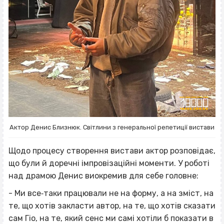
Актор Денис Близнюк. Світлини з генеральної репетиції вистави
Щодо процесу створення вистави актор розповідає,
що були й доречні імпровізаційні моменти. У роботі
над драмою Денис виокремив для себе головне:
- Ми все‐таки працювали не на форму, а на зміст, на
те, що хотів закласти автор, на те, що хотів сказати
сам Гіо, на те, який сенс ми самі хотіли б показати в