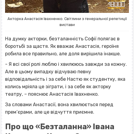
Акторка Анастасія Івахненко. Світлини з генеральної репетиції
вистави
На думку акторки, безталанність Софії полягає в
боротьбі за щастя. Як вважає Анастасія, героїня
робила все правильно, але доля вирішила інакше.
- Я всі свої ролі люблю і хвилююсь завжди за кожну.
Але в цьому випадку відчуваю певну
відповідальність і за себе Настю як студентку, яка
колись мріяла це зіграти, і за себе як акторку
театру, – пояснює Анастасія Івахненко.
За словами Анастасії, вона хвилюється перед
прем’єрами, але це відчуття приємне.
Про що «Безталанна» Івана