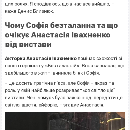
цих ролях. Я сподіваюсь, що в нас все вийшло, –
каже Денис Близнюк.
Чому Софія безталанна та що
очікує Анастасія Івахненко
від вистави
Акторка Анастасія Івахненко
помічає схожості зі
своєю героїнею у «Безталанній». Вона зазначає, що
здебільшого в житті вчиняла б, як і Софія.
- Це досить трагічна п’єса, але Софія – якраз та
роль, у якій найбільше розкривається світло цієї
вистави. Мені чомусь було важко іноді передати це
світло, щастя, ейфорію, – згадує Анастасія.