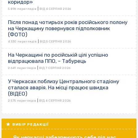
коридор»
|
5 896 переглядів
ВІД 4 СЕРПНЯ 2026
Після понад чотирьох років російського полону
на Черкащину повернувся підполковник
(ФОТО)
|
4 330 переглядів
ВІД 5 СЕРПНЯ 2026
На Черкащині по російській цілі успішно
відпрацювала ППО, – Табурець
|
2 641 переглядів
ВІД 7 СЕРПНЯ 2026
У Черкасах поблизу Центрального стадіону
сталася аварія. На місці працює швидка
(ВІДЕО)
|
2 575 переглядів
ВІД 4 СЕРПНЯ 2026
ВИБІР РЕДАКЦІЇ
Як черкасці забезпечують себе під час