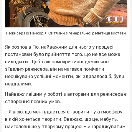
Режисер Гіо Пачкорія. Світлини з генеральної репетиції вистави
Як розповів Гіо, найважчим для нього у процесі
постановки було прийняття того, що не все може
виходити. Щоб такі самокритичні думки «не
зʼїдали» режисера, він намагався помічати
неочікувано успішні моменти, які здавалося б, були
невдалими.
Найважливішим у роботі з акторами для режисера є
створення певних умов:
- Я вірю, що мені вдається створити ту атмосферу,
в якій хочеться творити. Вважаю, що це, мабуть,
найголовніше у творчому процесі – «народжувати»