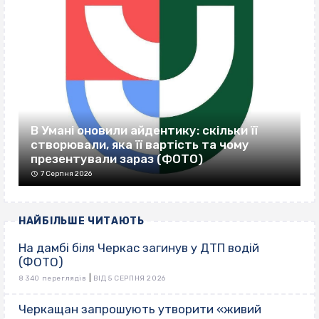
В Умані оновили айдентику: скільки її
створювали, яка її вартість та чому
презентували зараз (ФОТО)
7 Серпня 2026
НАЙБІЛЬШЕ ЧИТАЮТЬ
На дамбі біля Черкас загинув у ДТП водій
(ФОТО)
|
8 340 переглядів
ВІД 5 СЕРПНЯ 2026
Черкащан запрошують утворити «живий