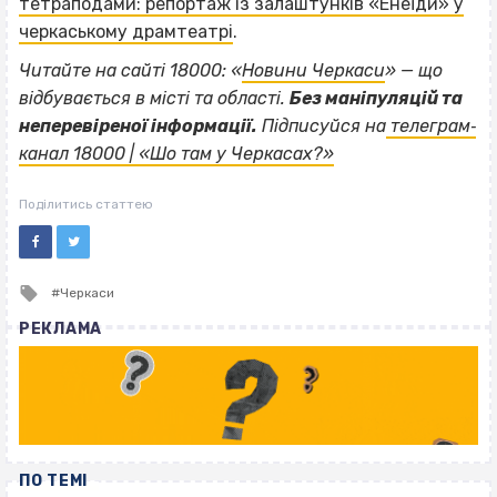
тетраподами: репортаж із залаштунків «Енеїди» у
черкаському драмтеатрі
.
Читайте на сайті 18000: «
Новини Черкаси
» — що
відбувається в місті та області.
Без маніпуляцій та
неперевіреної інформації.
Підписуйся на
телеграм‐
канал 18000 | «Шо там у Черкасах?»
Поділитись статтею
Tagged
Черкаси
with
РЕКЛАМА
ПО ТЕМІ