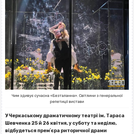
Чим здивує сучасна «Безталанна». Світлини з генеральної
репетиції вистави
У Черкаському драматичному театрі ім. Тараса
Шевченка 25 й 26 квітня, у суботу та неділю,
відбудеться премʼєра риторичної драми