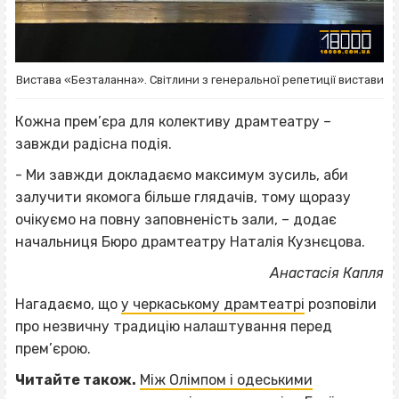
Вистава «Безталанна». Світлини з генеральної репетиції вистави
Кожна прем’єра для колективу драмтеатру –
завжди радісна подія.
- Ми завжди докладаємо максимум зусиль, аби
залучити якомога більше глядачів, тому щоразу
очікуємо на повну заповненість зали, – додає
начальниця Бюро драмтеатру Наталія Кузнєцова.
Анастасія Капля
Нагадаємо, що
у черкаському драмтеатрі
розповіли
про незвичну традицію налаштування перед
прем’єрою.
Читайте також.
Між Олімпом і одеськими