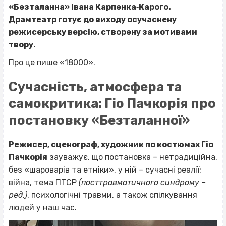
«Безталанна» Івана Карпенка‐Карого.
Драмтеатр готує до виходу осучаснену
режисерську версію, створену за мотивами
твору.
Про це пише «18000».
Сучасність, атмосфера та
самокритика: Гіо Пачкорія про
постановку «Безталанної»
Режисер, сценограф, художник по костюмах Гіо
Пачкорія
зауважує, що постановка – нетрадиційна,
без «шароварів та етніки», у ній – сучасні реалії:
війна, тема ПТСР
(посттравматичного синдрому –
ред.)
, психологічні травми, а також спілкування
людей у наш час.