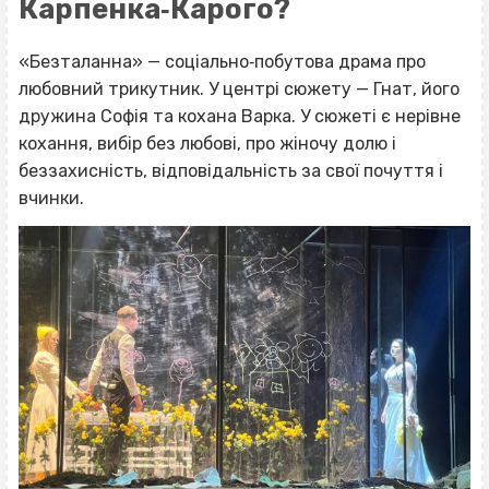
Карпенка‐Карого?
«Безталанна» — соціально‐побутова драма про
любовний трикутник. У центрі сюжету — Гнат, його
дружина Софія та кохана Варка. У сюжеті є нерівне
кохання, вибір без любові, про жіночу долю і
беззахисність, відповідальність за свої почуття і
вчинки.