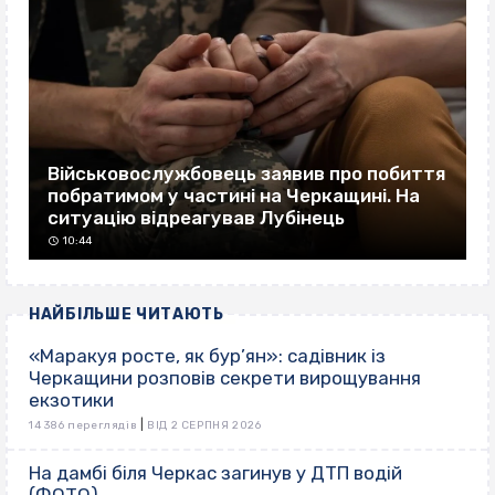
Військовослужбовець заявив про побиття
побратимом у частині на Черкащині. На
ситуацію відреагував Лубінець
10:44
НАЙБІЛЬШЕ ЧИТАЮТЬ
«Маракуя росте, як бур’ян»: садівник із
Черкащини розповів секрети вирощування
екзотики
|
14 386 переглядів
ВІД 2 СЕРПНЯ 2026
На дамбі біля Черкас загинув у ДТП водій
(ФОТО)