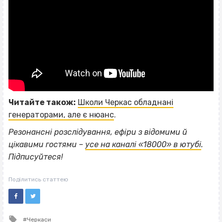
Читайте також:
Школи Черкас обладнані
генераторами, але є нюанс
.
Резонансні розслідування, ефіри з відомими й
цікавими гостями –
усе на каналі «18000» в ютубі
.
Підписуйтеся!
Поділитись статтею
Tagged
Черкаси