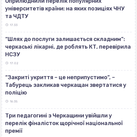
Оприлюднили перелік популярних
університетів країни: на яких позиціях ЧНУ
та ЧДТУ
17:33
“Шлях до послуги залишається складним”:
черкаські лікарні, де роблять КТ, перевірила
НСЗУ
17:02
“Закриті укриття – це неприпустимо”, –
Табурець закликав черкащан звертатися у
поліцію
16:35
Три педагогині з Черкащини увійшли у
перелік фіналісток щорічної національної
премії