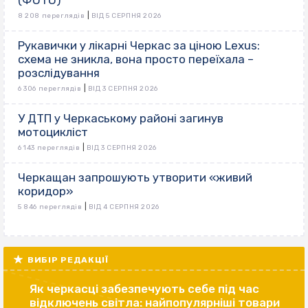
|
8 208 переглядів
ВІД 5 СЕРПНЯ 2026
Рукавички у лікарні Черкас за ціною Lexus:
схема не зникла, вона просто переїхала –
розслідування
|
6 306 переглядів
ВІД 3 СЕРПНЯ 2026
У ДТП у Черкаському районі загинув
мотоцикліст
|
6 143 переглядів
ВІД 3 СЕРПНЯ 2026
Черкащан запрошують утворити «живий
коридор»
|
5 846 переглядів
ВІД 4 СЕРПНЯ 2026
ВИБІР РЕДАКЦІЇ
Як черкасці забезпечують себе під час
відключень світла: найпопулярніші товари