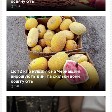
освячують
12:15
До 12 кг з куща: як на Черкащині
вирощують дині та скільки вони
коштують
11:15