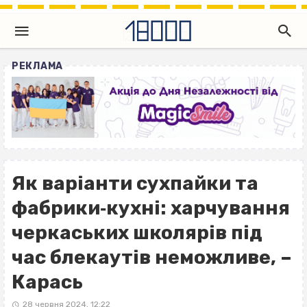
РЕКЛАМА
Як варіанти сухпайки та
фабрики‐кухні: харчування
черкаських школярів під
час блекаутів неможливе, –
Карась
28 червня 2024, 12:22