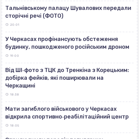
Тальнівському палацу Шувалових передали
сторічні речі (ФОТО)
20:01
У Черкасах профінансують обстеження
будинку, пошкодженого російським дроном
19:00
Від ШІ‐фото з ТЦК до Тренкіна з Корецьким:
добірка фейків, які поширювали на
Черкащині
18:38
Мати загиблого військового у Черкасах
відкрила спортивно‐реабілітаційний центр
18:05