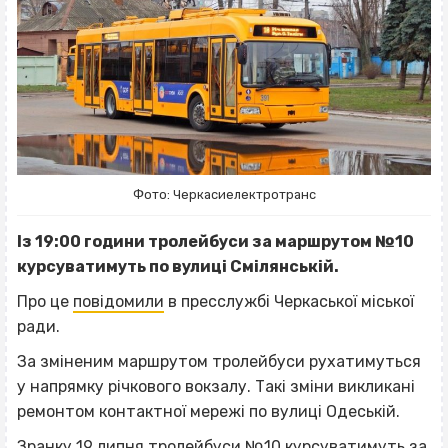
Фото: Черкасиелектротранс
Із 19:00 години тролейбуси за маршрутом №10
курсуватимуть по вулиці Смілянській.
Про це
повідомили
в пресслужбі Черкаської міської
ради.
За зміненим маршрутом тролейбуси рухатимуться
у напрямку річкового вокзалу. Такі зміни викликані
ремонтом контактної мережі по вулиці Одеській.
Зранку 19 липня тролейбуси №10 курсуватимуть за