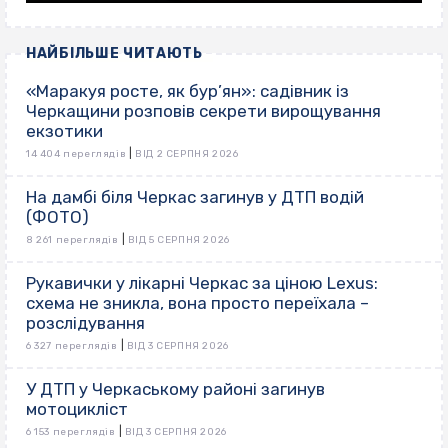
НАЙБІЛЬШЕ ЧИТАЮТЬ
«Маракуя росте, як бур’ян»: садівник із
Черкащини розповів секрети вирощування
екзотики
|
14 404 переглядів
ВІД 2 СЕРПНЯ 2026
На дамбі біля Черкас загинув у ДТП водій
(ФОТО)
|
8 261 переглядів
ВІД 5 СЕРПНЯ 2026
Рукавички у лікарні Черкас за ціною Lexus:
схема не зникла, вона просто переїхала –
розслідування
|
6 327 переглядів
ВІД 3 СЕРПНЯ 2026
У ДТП у Черкаському районі загинув
мотоцикліст
|
6 153 переглядів
ВІД 3 СЕРПНЯ 2026