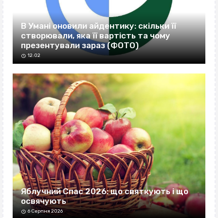
В Умані оновили айдентику: скільки її
створювали, яка її вартість та чому
презентували зараз (ФОТО)
12:02
Яблучний Спас 2026: що святкують і що
освячують
6 Серпня 2026