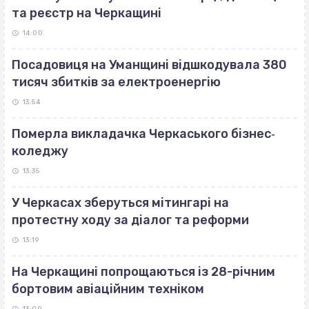
та реєстр на Черкащині
14:00
Посадовиця на Уманщині відшкодувала 380
тисяч збитків за електроенергію
13:54
Померла викладачка Черкаського бізнес‐
коледжу
13:35
У Черкасах зберуться мітингарі на
протестну ходу за діалог та реформи
13:19
На Черкащині попрощаються із 28-річним
бортовим авіаційним техніком