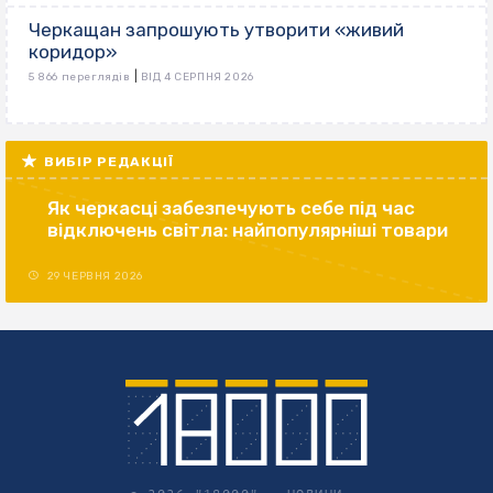
Черкащан запрошують утворити «живий
коридор»
|
5 866 переглядів
ВІД 4 СЕРПНЯ 2026
ВИБІР РЕДАКЦІЇ
Як черкасці забезпечують себе під час
відключень світла: найпопулярніші товари
29 ЧЕРВНЯ 2026