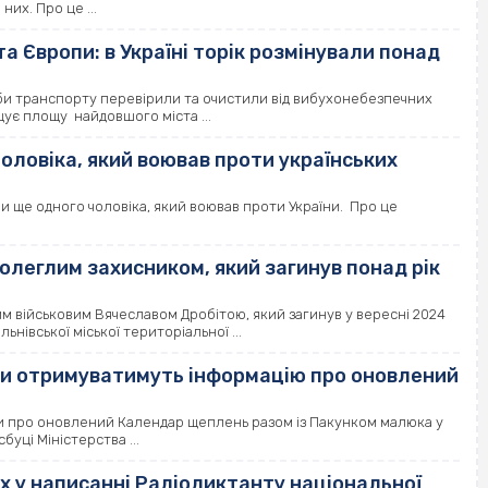
их. Про це ...
а Європи: в Україні торік розмінували понад
жби транспорту перевірили та очистили від вибухонебезпечних
щує площу найдовшого міста ...
оловіка, який воював проти українських
и ще одного чоловіка, який воював проти України. Про це
.
олеглим захисником, який загинув понад рік
им військовим Вячеславом Дробітою, який загинув у вересні 2024
нівської міської територіальної ...
ки отримуватимуть інформацію про оновлений
и про оновлений Календар щеплень разом із Пакунком малюка у
буці Міністерства ...
х у написанні Радіодиктанту національної