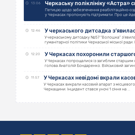
Черкаську поліклініку «Астра»
13:06
Петицію щодо забезпечення реабілітаційно‐оз
у Черкасах пропонують підтримати. Про це йдеть
У черкаського дитсадка з’явила
12:46
У черкаському дитсадку №57 “Волошка” з’явилас
гуманітарної політики Черкаської міської ради. 
У Черкасах похоронили старшог
12:20
У Черкасах попрощалися із загиблим старшим 
голова Анатолій Бондаренко. Військовий загину
У Черкасах невідомі вкрали касо
11:57
У Черкасах викрали касовий апарат з місцевого 
Черкащини. Інцидент стався уночі 1 січня на ...