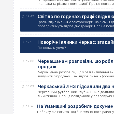
колядки та різдвяні композиції. Про це повідом
Світло по годинах: графік відкл
19:47
Графік відключення електроенергії на 3 січня
проводитимуть відповідно до черг. Про це пові
Новорічні ялинки Черкас: згадай
19:10
Поностальгуємо?
Черкащанам розповіли, що робля
19:00
продаж
Черкащанам розповіли, що у разі виявлення ек
вилучити з продажу. Так відповіли на інформаці
Черкаський ЛНЗ підсилили два н
18:02
Черкаський футбольний клуб «ЛНЗ» підсилили 
Микитишин. Про це повідомили у пресслужбі ЛН
На Уманщині розробили докумен
17:37
Поблизу сіл Роги та Подібна Уманського району