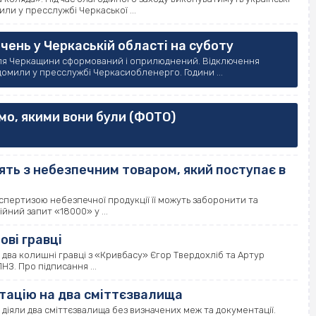
или у пресслужбі Черкаської ...
ючень у Черкаській області на суботу
 для Черкащини сформований і оприлюднений. Відключення
домили у пресслужбі Черкасиобленерго. Години ...
мо, якими вони були (ФОТО)
ть з небезпечним товаром, який поступає в
спертизою небезпечної продукції її можуть заборонити та
йний запит «18000» у ...
ові гравці
два колишні гравці з «Кривбасу» Єгор Твердохліб та Артур
З. Про підписання ...
тацію на два сміттєзвалища
 діяли два сміттєзвалища без визначених меж та документації.