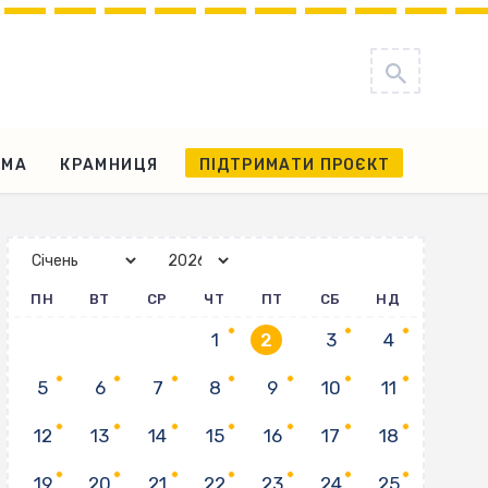
АМА
КРАМНИЦЯ
ПІДТРИМАТИ ПРОЄКТ
ПН
ВТ
СР
ЧТ
ПТ
СБ
НД
1
2
3
4
5
6
7
8
9
10
11
12
13
14
15
16
17
18
19
20
21
22
23
24
25