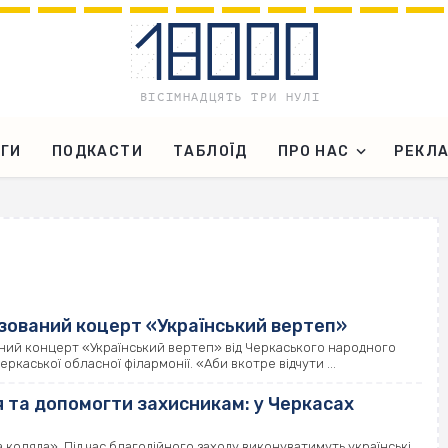
ГИ
ПОДКАСТИ
ТАБЛОЇД
ПРО НАС
РЕКЛ
зований коцерт «Український вертеп»
аний концерт «Український вертеп» від Черкаського народного
ркаської обласної філармонії. «Аби вкотре відчути ...
 та допомогти захисникам: у Черкасах
 коляда». Під час благодійного заходу виконуватимуть українські