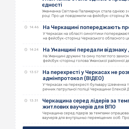
єдності
Уманчанка Світлана Паламарчук стала однією з 
році. Про це повідомили на фейсбук-сторінці Уман
На Черкащині попереджають п
14:46
У Черкасах на області синоптики попереджають
на фейсбук-сторінці Черкаського обласного цен
На Уманщині передали відзнаку 
14:24
На Уманщині дружині та сину полеглого захис
фейсбук-сторінці голова Уманської районної дер
На перехресті у Черкасах не роз
13:57
адмінпротокол (ВІДЕО)
У Черкасах на перехресті бульвару Шевченка та
речник патрульної поліції Черкащини Олексій Дра
Черкащина серед лідерів за те
13:31
житлових ваучерів для ВПО
Черкащина серед лідерів за темпами опрацюва
ваучерів для внутрішньо переміщених осіб. Про 