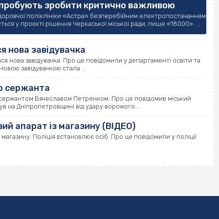
 спробують зробити критично важливою
доровчої поліклініки «Астра» безперебійним електропостачанням
ся у проєкті рішення Черкаської міської ради, пише «18000». ...
ся нова завідувачка
я нова завідувачка. Про це повідомили у департаменті освіти та
Новою завідувачкою стала ...
о сержанта
сержантом Вячеславом Петренком. Про це повідомив міський
в на Дніпропетровщині від удару ворожого ...
вий апарат із магазину (ВІДЕО)
магазину. Поліція встановлює осіб. Про це повідомили у поліції