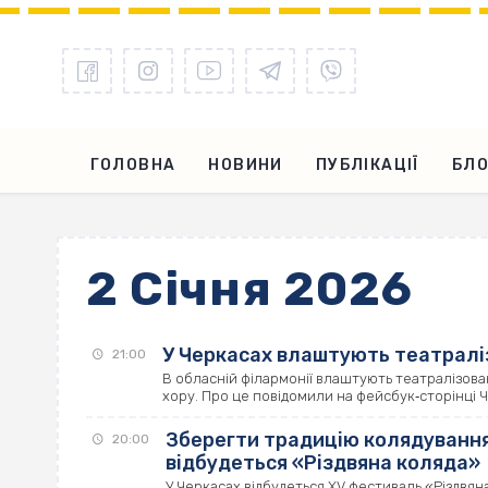
ГОЛОВНА
НОВИНИ
ПУБЛІКАЦІЇ
БЛО
2 Січня 2026
У Черкасах влаштують театралі
21:00
В обласній філармонії влаштують театралізов
хору. Про це повідомили на фейсбук‐сторінці Че
Зберегти традицію колядування
20:00
відбудеться «Різдвяна коляда»
У Черкасах відбудеться XV фестиваль «Різдвяна