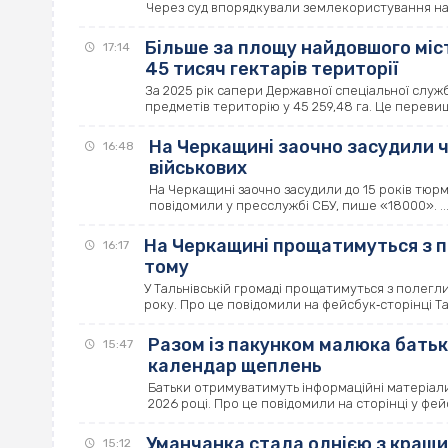
Через суд впорядкували землекористування на н
Більше за площу найдовшого міст
17:14
45 тисяч гектарів території
За 2025 рік сапери Державної спеціальної слу
предметів територію у 45 259,48 га. Це переви
На Черкащині заочно засудили ч
16:48
військових
На Черкащині заочно засудили до 15 років тюрм
повідомили у пресслужбі СБУ, пише «18000». ..
На Черкащині прощатимуться з п
16:17
тому
У Тальнівській громаді прощатимуться з полегл
року. Про це повідомили на фейсбук‐сторінці Таль
Разом із пакунком малюка бать
15:47
календар щеплень
Батьки отримуватимуть інформаційні матеріал
2026 році. Про це повідомили на сторінці у фейс
Уманчанка стала однією з кращи
15:12