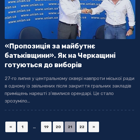
«Пропозиція за майбутнє
батьківщини». Як на Черкащині
готуються до виборів
27‐го липня у центральному сквері навпроти міської ради
в одному із звільнених після закриття гральних закладів
приміщень нарешті з’явилися орендарі. Це стало
зрозуміло...
«
1
…
19
20
21
22
»