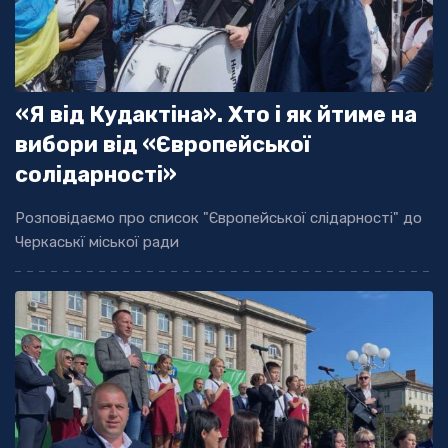
«Я від Кудактіна». Хто і як йтиме на
вибори від «Європейської
солідарності»
Розповідаємо про список "Європейської слідарності" до
Черкаськї міської ради