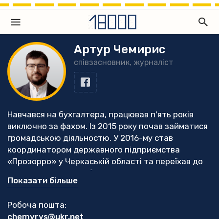
Артур Чемирис
співзасновник, журналіст
Навчався на бухгалтера, працював п'ять років
виключно за фахом. Із 2015 року почав займатися
громадською діяльностю. У 2016-му став
координатором державного підприємства
«Прозорро» у Черкаській області та переїхав до
Черкас. З того часу більше часу почав приділяти
Показати більше
саме моніторингу публічних закупівель, з часом
розпочав журналістську діяльністю. У 2019 році
Робоча пошта:
разом з колегами став співзасновником
chemyrys@ukr.net