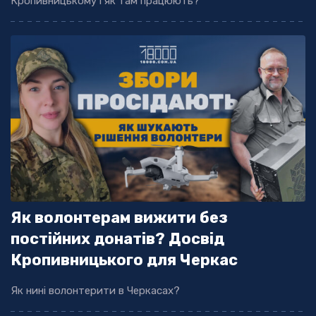
Кропивницькому і як там працюють?
Як волонтерам вижити без
постійних донатів? Досвід
Кропивницького для Черкас
Як нині волонтерити в Черкасах?