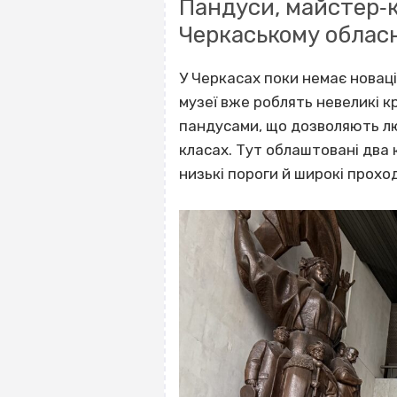
Пандуси, майстер‐к
Черкаському облас
У Черкасах поки немає новаці
музеї вже роблять невеликі 
пандусами, що дозволяють люд
класах. Тут облаштовані два к
низькі пороги й широкі прохо