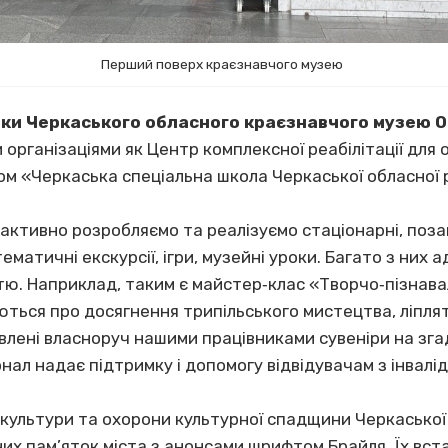
Перший поверх краєзнавчого музею
рки Черкаського обласного краєзнавчого музею 
організаціями як Центр комплексної реабілітації для 
м «Черкаська спеціальна школа Черкаської обласної 
 активно розробляємо та реалізуємо стаціонарні, поза
матичні екскурсії, ігри, музейні уроки. Багато з них 
тю. Наприклад, таким є майстер‐клас «Творчо‐пізнава
ться про досягнення трипільського мистецтва, ліплять 
влені власноруч нашими працівниками сувеніри на зга
ал надає підтримку і допомогу відвідувачам з інвалід
 культури та охорони культурної спадщини Черкаської
них пам’яток міста з анонсами шрифтом Брайля. Їх вст