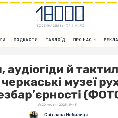
ГИ
ПОДКАСТИ
ТАБЛОЇД
ПРО НАС
РЕКЛ
 аудіогіди й тактил
 черкаські музеї р
езбар’єрності (ФОТ
20 жовтня 2025, 19:45
Світлана Небилиця