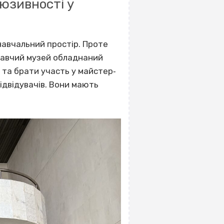
люзивності у
навчальний простір. Проте
знавчий музей обладнаний
 та брати участь у майстер‐
відвідувачів. Вони мають