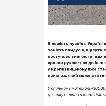
Більшість музеїв в Україн
замість пандусів, відсутні
поступово змінюють підхід
кроком рухаються до інклю
у Кропивницькому вже ство
приклад, який може стати 
У спільному матеріалі «18000
це кажуть люди з інвалідніст