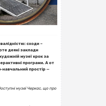
валідністю: сходи –
роте деякі заклади
художній музеї крок за
ерактивні програми. А от
о‐навчальний простір —
оступні музеї Черкас, що про