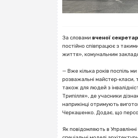
За словами
вченої секрета
постійно співпрацює з такими 
життя», комунальним закладо
— Вже кілька років поспіль ми
розважальні майстер‐класи, те
також для людей з інвалідніс
Трипілля», де учасники дізнаю
наприкінці отримують вигото
Черкашенко. Додає, що персон
Як повідомляють в Управлінні
спеціальні моделі архітектур