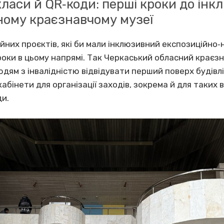
ласи й QR‐коди: перші кроки до інк
ному краєзнавчому музеї
йних проєктів, які би мали інклюзивний експозиційно‐
кроки в цьому напрямі. Так Черкаський обласний крає
ям з інвалідністю відвідувати перший поверх будівлі
абінети для організації заходів, зокрема й для таких 
ди.