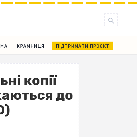
АМА
КРАМНИЦЯ
ПІДТРИМАТИ ПРОЄКТ
ьні копії
ухаються до
О)