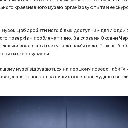
ького краєзнавчого музею організовують там екскурс
 музеї, щоб зробити його більш доступним для людей з
ого поверхів – проблематично. За словами Оксани Чер
 оскільки вона є архітектурною пам’яткою. Тож щоб обл
 знайти фінансування:
нашому музеї відбуваються на першому поверсі, аби їх 
позиція розташована на вищих поверхах. Будівлю звели 