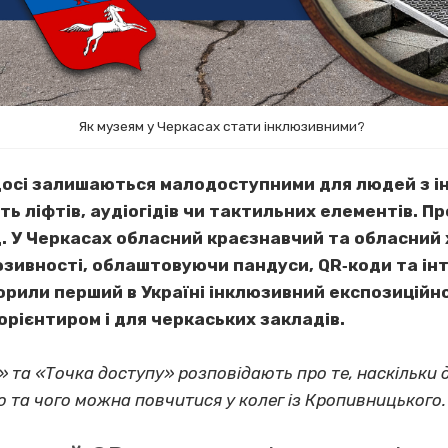
Як музеям у Черкасах стати інклюзивними?
і досі залишаються малодоступними для людей з ін
сть ліфтів, аудіогідів чи тактильних елементів. П
. У Черкасах обласний краєзнавчий та обласний 
зивності, облаштовуючи пандуси, QR‐коди та інт
рили перший в Україні інклюзивний експозиційн
орієнтиром і для черкаських закладів.
» та «Точка доступу» розповідають про те, наскільки д
ю та чого можна повчитися у колег із Кропивницького.