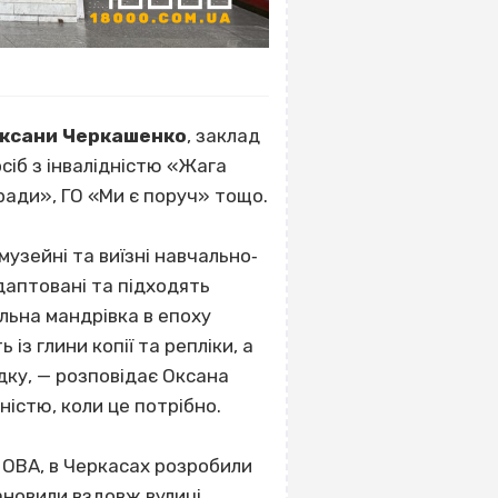
Оксани Черкашенко
, заклад
осіб з інвалідністю «Жага
ради», ГО «Ми є поруч» тощо.
музейні та виїзні навчально‐
адаптовані та підходять
льна мандрівка в епоху
із глини копії та репліки, а
дку, — розповідає Оксана
ністю, коли це потрібно.
 ОВА, в Черкасах розробили
ановили вздовж вулиці