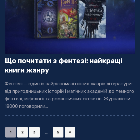
Що почитати з фентезі: найкращі
книги жанру
Фентезі — один із найрізноманітніших жанрів літератури:
від пригодницьких історій і магічних академій до темного
фентезі, міфології та романтичних сюжетів. Журналісти
18000 поговорили...
1
2
3
…
5
»