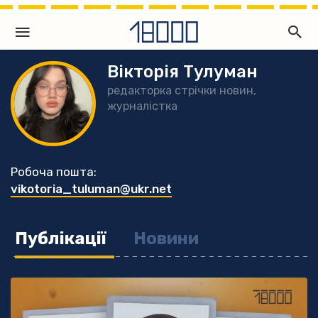
Вікторія Тулуман
редакторка стрічки новин,
журналістка
Робоча пошта:
vikotoria_tuluman@ukr.net
Публікації
Новини