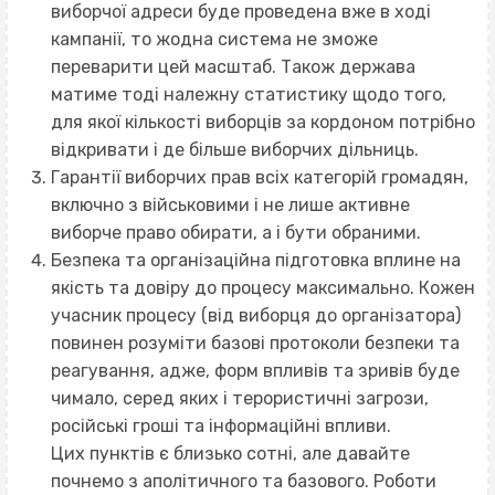
виборчої адреси буде проведена вже в ході
кампанії, то жодна система не зможе
переварити цей масштаб. Також держава
матиме тоді належну статистику щодо того,
для якої кількості виборців за кордоном потрібно
відкривати і де більше виборчих дільниць.
Гарантії виборчих прав всіх категорій громадян,
включно з військовими і не лише активне
виборче право обирати, а і бути обраними.
Безпека та організаційна підготовка вплине на
якість та довіру до процесу максимально. Кожен
учасник процесу (від виборця до організатора)
повинен розуміти базові протоколи безпеки та
реагування, адже, форм впливів та зривів буде
чимало, серед яких і терористичні загрози,
російські гроші та інформаційні впливи.
Цих пунктів є близько сотні, але давайте
почнемо з аполітичного та базового. Роботи