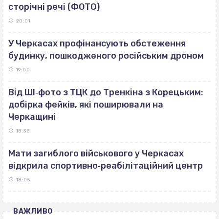
сторічні речі (ФОТО)
20:01
У Черкасах профінансують обстеження
будинку, пошкодженого російським дроном
19:00
Від ШІ‐фото з ТЦК до Тренкіна з Корецьким:
добірка фейків, які поширювали на
Черкащині
18:38
Мати загиблого військового у Черкасах
відкрила спортивно‐реабілітаційний центр
18:05
ВАЖЛИВО