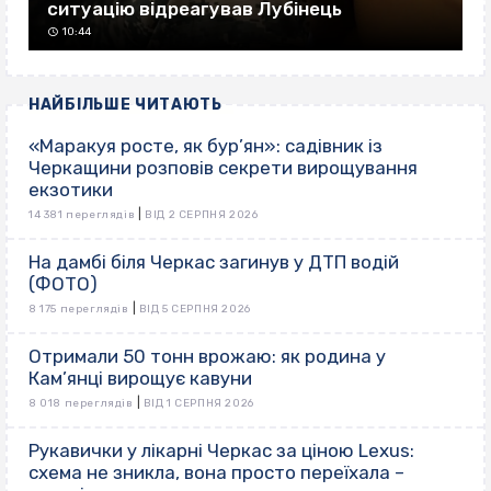
ситуацію відреагував Лубінець
10:44
НАЙБІЛЬШЕ ЧИТАЮТЬ
«Маракуя росте, як бур’ян»: садівник із
Черкащини розповів секрети вирощування
екзотики
|
14 381 переглядів
ВІД 2 СЕРПНЯ 2026
На дамбі біля Черкас загинув у ДТП водій
(ФОТО)
|
8 175 переглядів
ВІД 5 СЕРПНЯ 2026
Отримали 50 тонн врожаю: як родина у
Кам’янці вирощує кавуни
|
8 018 переглядів
ВІД 1 СЕРПНЯ 2026
Рукавички у лікарні Черкас за ціною Lexus:
схема не зникла, вона просто переїхала –