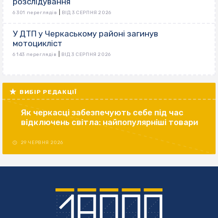
розслідування
|
6 301 переглядів
ВІД 3 СЕРПНЯ 2026
У ДТП у Черкаському районі загинув
мотоцикліст
|
6 143 переглядів
ВІД 3 СЕРПНЯ 2026
ВИБІР РЕДАКЦІЇ
Як черкасці забезпечують себе під час
відключень світла: найпопулярніші товари
29 ЧЕРВНЯ 2026