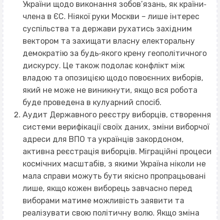
України щодо виконання зобов’язань, як країни‐
члена в ЄС. Ніякої руки Москви – лише інтерес
суспільства та держави рухатись західним
вектором та захищати власну електоральну
демократію за будь‐якого крену геополітичного
дискурсу. Це також подолає конфлікт між
владою та опозицією щодо повоєнних виборів,
який не може не виникнути, якщо вся робота
буде проведена в кулуарний спосіб.
Аудит Державного реєстру виборців, створення
системи верифікації своїх даних, зміни виборчої
адреси для ВПО та українців закордоном,
активна реєстрація виборців. Міграційні процеси
космічних масштабів, з якими Україна ніколи не
мала справи можуть бути якісно пропрацьовані
лише, якщо кожен виборець завчасно перед
виборами матиме можливість заявити та
реалізувати свою політичну волю. Якщо зміна