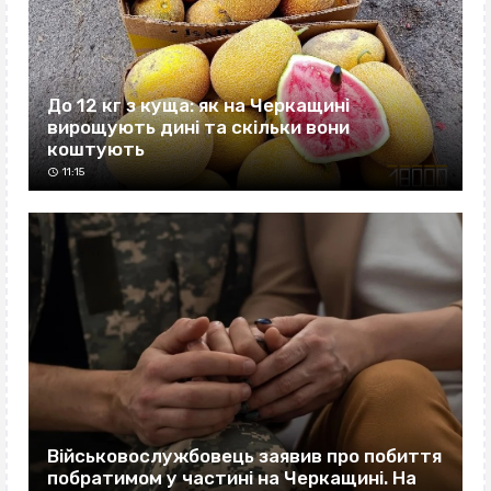
До 12 кг з куща: як на Черкащині
вирощують дині та скільки вони
коштують
11:15
Військовослужбовець заявив про побиття
побратимом у частині на Черкащині. На