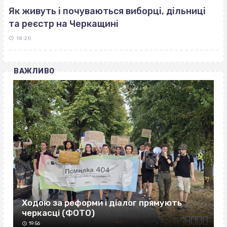
Як живуть і почуваються виборці, дільниці
та реєстр на Черкащині
18:20
ВАЖЛИВО
Ходою за реформи і діалог прямують
черкасці (ФОТО)
19:56