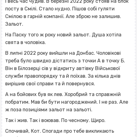
І весь час чудив. В березні 2022 року стояв на блок
посту в Смілі. Стало нудно. Пішов собі гуляти
Смілою в гарній компанії. Але зброю не залишив.
Зальот.
На Паску того ж року новий зальот. Душа хотіла
свята в чоловіка.
В липні 2022 року вийшли на Донбас. Чоловікові
треба було швидко дістатись з точки А в точку Б.
Він в Білозерці сів у відкриту автівку Військової
служби правопорядку та й поїхав. За кілька днів
вирішив свої справи та й повернувся.
А на бойових був як лев. Хоробрий та справжній
побратим. Мав би бути нагороджений. І не раз. Але
ж поза позиціями зальот на зальоті.
Так і жив. Так і воював. По чесному. Щиро.
Спочивай, Кот. Спогади про тебе викликають