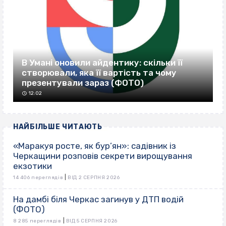
В Умані оновили айдентику: скільки її
створювали, яка її вартість та чому
презентували зараз (ФОТО)
12:02
НАЙБІЛЬШЕ ЧИТАЮТЬ
«Маракуя росте, як бур’ян»: садівник із
Черкащини розповів секрети вирощування
екзотики
|
14 406 переглядів
ВІД 2 СЕРПНЯ 2026
На дамбі біля Черкас загинув у ДТП водій
(ФОТО)
|
8 285 переглядів
ВІД 5 СЕРПНЯ 2026