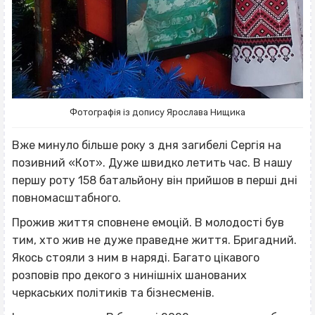
Фотографія із допису Ярослава Нищика
Вже минуло більше року з дня загибелі Сергія на
позивний «Кот». Дуже швидко летить час. В нашу
першу роту 158 батальйону він прийшов в перші дні
повномасштабного.
Прожив життя сповнене емоцій. В молодості був
тим, хто жив не дуже праведне життя. Бригадний.
Якось стояли з ним в наряді. Багато цікавого
розповів про декого з нинішніх шанованих
черкаських політиків та бізнесменів.