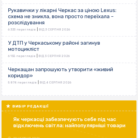
Рукавички у лікарні Черкас за ціною Lexus:
схема не зникла, вона просто переїхала –
розслідування
|
6 333 переглядів
ВІД 3 СЕРПНЯ 2026
У ДТП у Черкаському районі загинув
мотоцикліст
|
6 155 переглядів
ВІД 3 СЕРПНЯ 2026
Черкащан запрошують утворити «живий
коридор»
|
5 874 переглядів
ВІД 4 СЕРПНЯ 2026
ВИБІР РЕДАКЦІЇ
Як черкасці забезпечують себе під час
відключень світла: найпопулярніші товари