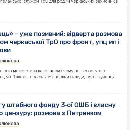
апеланської служби ТрО для родин черкаських захисників
ць» – уже позивний: відверта розмова
ом черкаської ТрО про фронт, упц мп і
гови
Малюкова
е, хто може стати капеланом і чому це недоступно
 мп. Також - про зв'язок церкви і влади, про лікування ...
у штабного фонду 3‐ої ОШБ і власну
ю цензуру: розмова з Петренком
Малюкова