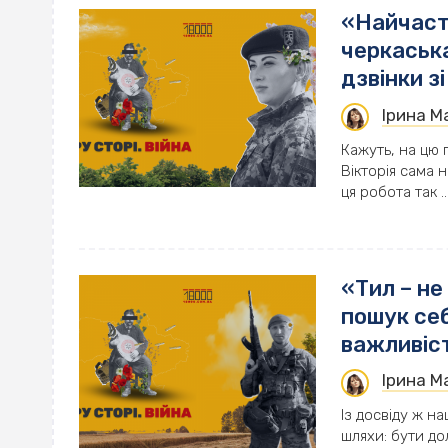
«Найчасті
черкаськ
дзвінки зі
Ірина 
Кажуть, на цю 
Вікторія сама 
ця робота так ..
«Тил – не
пошук себ
важливіст
Ірина 
Із досвіду ж н
шляхи: бути до