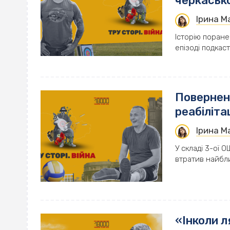
черкаськ
Ірина 
Історію поране
епізоді подкаст
Поверненн
реабіліта
Ірина 
У складі 3-ої 
втратив найбли
«Інколи л