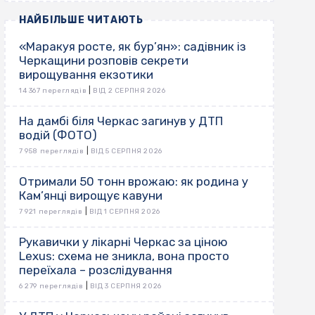
НАЙБІЛЬШЕ ЧИТАЮТЬ
«Маракуя росте, як бур’ян»: садівник із
Черкащини розповів секрети
вирощування екзотики
|
14 367 переглядів
ВІД 2 СЕРПНЯ 2026
На дамбі біля Черкас загинув у ДТП
водій (ФОТО)
|
7 958 переглядів
ВІД 5 СЕРПНЯ 2026
Отримали 50 тонн врожаю: як родина у
Кам’янці вирощує кавуни
|
7 921 переглядів
ВІД 1 СЕРПНЯ 2026
Рукавички у лікарні Черкас за ціною
Lexus: схема не зникла, вона просто
переїхала – розслідування
|
6 279 переглядів
ВІД 3 СЕРПНЯ 2026