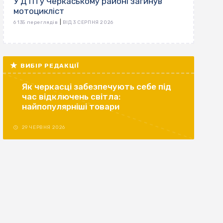
У ДТП у Черкаському районі загинув
мотоцикліст
|
6 135 переглядів
ВІД 3 СЕРПНЯ 2026
ВИБІР РЕДАКЦІЇ
Як черкасці забезпечують себе під
час відключень світла:
найпопулярніші товари
29 ЧЕРВНЯ 2026