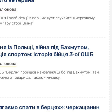
ого ветерана
Малюкова
ння і реабілітації з перших вуст слухайте в черговому
у "Тру сторі. Війна"
я із Польщі, війна під Бахмутом,
ція спортом: історія бійця 3‐ої ОШБ
Малюкова
ОШБ "Берлін" пройшов найзапекліші бої під Бахмутом. Там
жчого товариша, також - кінцівку.
ягаємо спати в берцях»: черкащанин