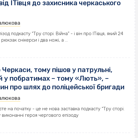
від ІТівця до захисника черкаського
Малюкова
зод подкасту “Тру сторі. Війна” - і він про ІТівця, який 24
рюкзак снікерси і два ножі, а ...
Черкаси, тому пішов у патрульні,
 у побратимах – тому «Лють», –
ин про шлях до поліцейської бригади
Малюкова
єте на початку - це не нова заставка подкасту “Тру сторі.
 у виконанні героя чергового епізоду