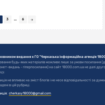
3
...
6
новником видання є ГО “Черкаська інформаційна агенція 180
ювання будь-яких матеріалів можливе лише за умови посилання (
рнет-видань - гіперпосилання) на сайт 18000.com.ua не далі друг
цу.
кція не впливає на зміст блогів і не несе відповідальності за думки
адені в цій рубриці.
кція:
cherkasy18000@gmail.com