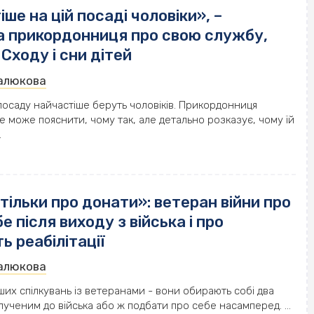
ше на цій посаді чоловіки», –
а прикордонниця про свою службу,
 Сходу і сни дітей
Малюкова
посаду найчастіше беруть чоловіків. Прикордонниця
не може пояснити, чому так, але детально розказує, чому їй
.
 тільки про донати»: ветеран війни про
е після виходу з війська і про
ь реабілітації
Малюкова
аших спілкувань із ветеранами - вони обирають собі два
лученим до війська або ж подбати про себе насамперед. ...