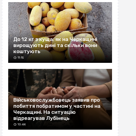
До 12 кг з куща: як на Черкащині
вирощують дині та скільки вони
коштують
11:15
Військовослужбовець заявив про
побиття побратимом у частині на
Черкащині. На ситуацію
відреагував Лубінець
10:44