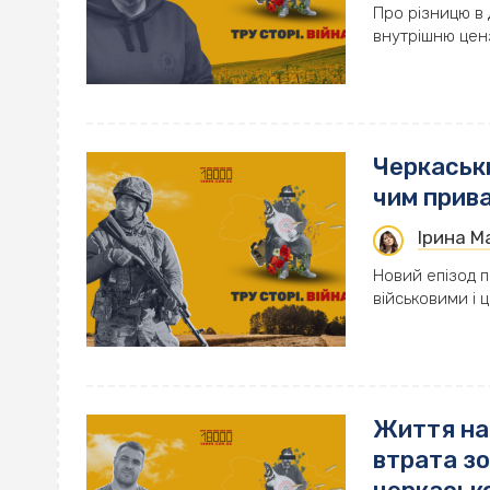
Про різницю в 
внутрішню цен
Черкаськи
чим прива
Ірина 
Новий епізод п
військовими і 
Життя на 
втрата зо