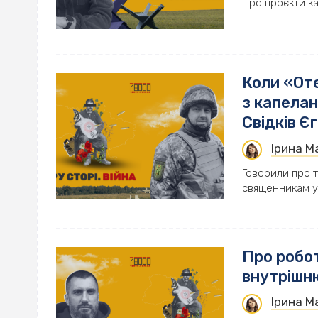
Про проєкти к
Коли «Оте
з капелан
Свідків Є
Ірина 
Говорили про т
священникам упц
Про робот
внутрішн
Ірина 