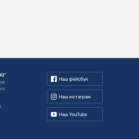
00”
Наш фейсбук
для
ого
Наш інстаграм
,
Наш YouTube