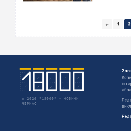
Posts
1
2
navigation
Зас
Копі
інте
абза
© 2026 "18000" –
НОВИНИ
Реда
ЧЕРКАС
викл
Реда