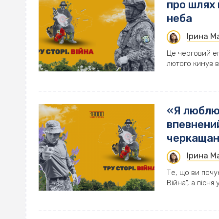
про шлях 
неба
Ірина 
Це черговий епі
лютого кинув в 
«Я люблю 
впевнений
черкащан
Ірина 
Те, що ви почу
Війна”, а пісня