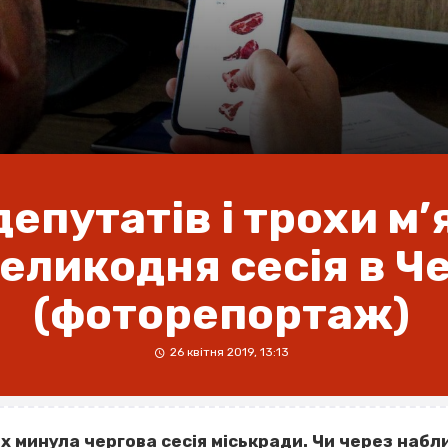
депутатів і трохи м’
еликодня сесія в Ч
(фоторепортаж)
26 квітня 2019, 13:13
ах минула чергова сесія міськради. Чи через наб