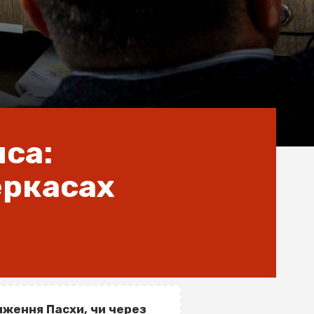
яcа:
еркасах
лиження Пасхи, чи через