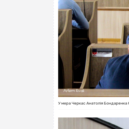
У мера Черкас Анатолія Бондаренка б