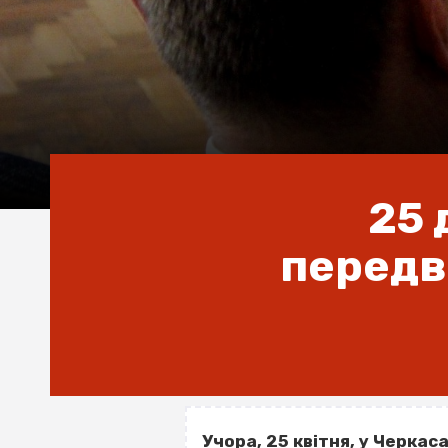
25 
передв
Учора, 25 квітня, у Черкас