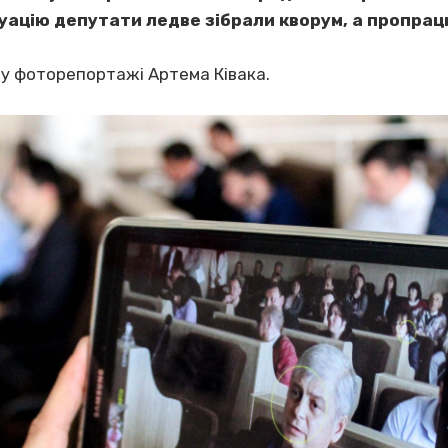
уацію депутати ледве зібрали кворум, а пропра
я у фоторепортажі Артема Ківака.