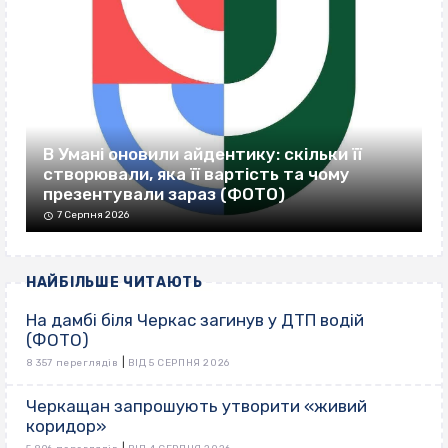
В Умані оновили айдентику: скільки її
створювали, яка її вартість та чому
презентували зараз (ФОТО)
7 Серпня 2026
НАЙБІЛЬШЕ ЧИТАЮТЬ
На дамбі біля Черкас загинув у ДТП водій
(ФОТО)
|
8 357 переглядів
ВІД 5 СЕРПНЯ 2026
Черкащан запрошують утворити «живий
коридор»