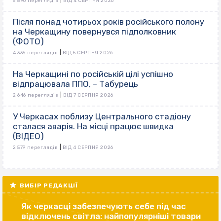
|
5 896 переглядів
ВІД 4 СЕРПНЯ 2026
Після понад чотирьох років російського полону
на Черкащину повернувся підполковник
(ФОТО)
|
4 335 переглядів
ВІД 5 СЕРПНЯ 2026
На Черкащині по російській цілі успішно
відпрацювала ППО, – Табурець
|
2 646 переглядів
ВІД 7 СЕРПНЯ 2026
У Черкасах поблизу Центрального стадіону
сталася аварія. На місці працює швидка
(ВІДЕО)
|
2 579 переглядів
ВІД 4 СЕРПНЯ 2026
ВИБІР РЕДАКЦІЇ
Як черкасці забезпечують себе під час
відключень світла: найпопулярніші товари