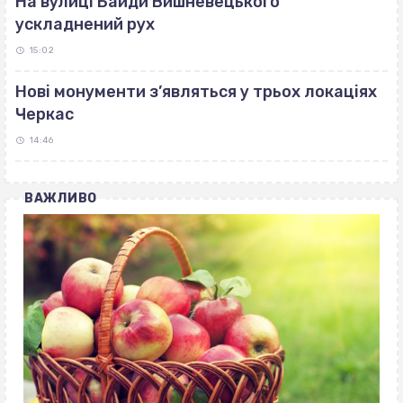
На вулиці Байди Вишневецького
ускладнений рух
15:02
Нові монументи з’являться у трьох локаціях
Черкас
14:46
ВАЖЛИВО