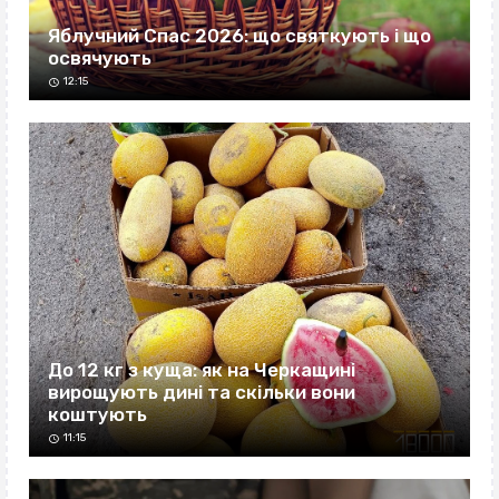
Яблучний Спас 2026: що святкують і що
освячують
12:15
До 12 кг з куща: як на Черкащині
вирощують дині та скільки вони
коштують
11:15