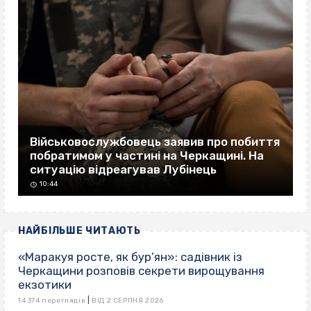
Військовослужбовець заявив про побиття
побратимом у частині на Черкащині. На
ситуацію відреагував Лубінець
10:44
НАЙБІЛЬШЕ ЧИТАЮТЬ
«Маракуя росте, як бур’ян»: садівник із
Черкащини розповів секрети вирощування
екзотики
|
14 374 переглядів
ВІД 2 СЕРПНЯ 2026