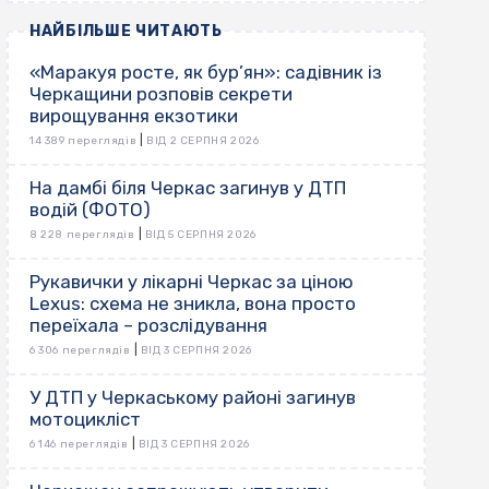
НАЙБІЛЬШЕ ЧИТАЮТЬ
«Маракуя росте, як бур’ян»: садівник із
Черкащини розповів секрети
вирощування екзотики
|
14 389 переглядів
ВІД 2 СЕРПНЯ 2026
На дамбі біля Черкас загинув у ДТП
водій (ФОТО)
|
8 228 переглядів
ВІД 5 СЕРПНЯ 2026
Рукавички у лікарні Черкас за ціною
Lexus: схема не зникла, вона просто
переїхала – розслідування
|
6 306 переглядів
ВІД 3 СЕРПНЯ 2026
У ДТП у Черкаському районі загинув
мотоцикліст
|
6 146 переглядів
ВІД 3 СЕРПНЯ 2026