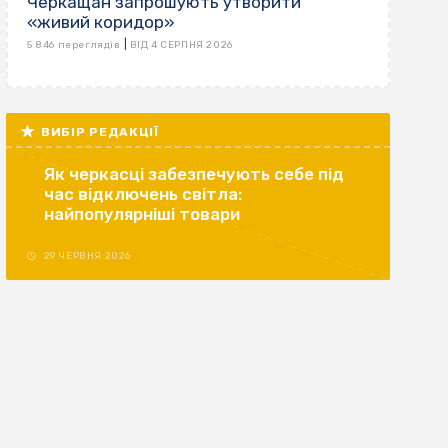
Черкащан запрошують утворити
«живий коридор»
|
5 846 переглядів
ВІД 4 СЕРПНЯ 2026
ВИБІР РЕДАКЦІЇ
Як черкасці забезпечують себе під
час відключень світла:
найпопулярніші товари
29 ЧЕРВНЯ 2026