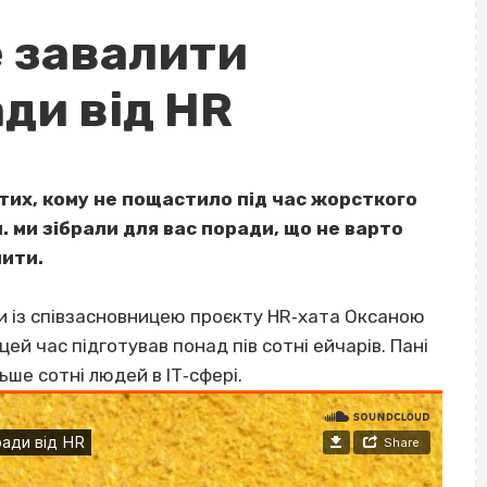
е завалити
ади від HR
тих, кому не пощастило під час жорсткого
. ми зібрали для вас поради, що не варто
лити.
ли із співзасновницею проєкту HR‐хата Оксаною
 цей час підготував понад пів сотні ейчарів. Пані
ьше сотні людей в ІТ‐сфері.