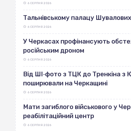
6 СЕРПНЯ 2026
Тальнівському палацу Шувалових 
6 СЕРПНЯ 2026
У Черкасах профінансують обст
російським дроном
6 СЕРПНЯ 2026
Від ШІ‐фото з ТЦК до Тренкіна з К
поширювали на Черкащині
6 СЕРПНЯ 2026
Мати загиблого військового у Че
реабілітаційний центр
6 СЕРПНЯ 2026