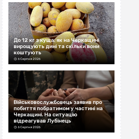
До 12 кг з куща: як на Черкащині
вирощують дині та скільки вони
коштують
6 Серпня 2026
Військовослужбовець заявив про
побиття побратимом у частині на
Черкащині. На ситуацію
відреагував Лубінець
6 Серпня 2026