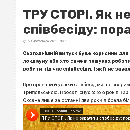
ТРУ СТОРІ. Як н
співбесіду: пор
3 листопада 2020, 18:10
Сьогоднішній випуск буде корисним для 
локдауну або хто саме в пошуках роботи
робити під час співбесіди. І як її не зава
Про провали й успіхи співбесід ми поговори
Трипольською. Проєкт існує вже 6 років. і за
Оксана лише за останні два роки дібрала біл