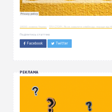
18000: новини Черкас
·
ТРУ СТОРІ. Як не завалити співбесіду: поради від H
Поділитись статтею
Facebook
Twitter
РЕКЛАМА