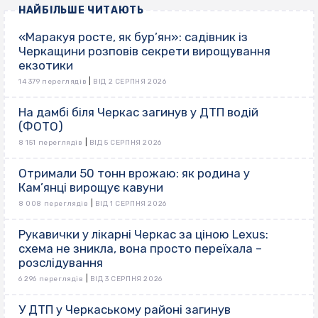
НАЙБІЛЬШЕ ЧИТАЮТЬ
«Маракуя росте, як бур’ян»: садівник із
Черкащини розповів секрети вирощування
екзотики
|
14 379 переглядів
ВІД 2 СЕРПНЯ 2026
На дамбі біля Черкас загинув у ДТП водій
(ФОТО)
|
8 151 переглядів
ВІД 5 СЕРПНЯ 2026
Отримали 50 тонн врожаю: як родина у
Кам’янці вирощує кавуни
|
8 008 переглядів
ВІД 1 СЕРПНЯ 2026
Рукавички у лікарні Черкас за ціною Lexus:
схема не зникла, вона просто переїхала –
розслідування
|
6 296 переглядів
ВІД 3 СЕРПНЯ 2026
У ДТП у Черкаському районі загинув