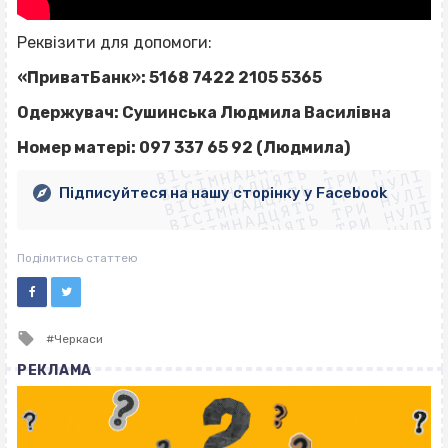
Реквізити для допомоги:
«ПриватБанк»: 5168 7422 2105 5365
Одержувач: Сушинська Людмила Василівна
ВІСІМНАДЦЯТЬ ТРИ НУЛІ
ВІСІМНАДЦЯТЬ ТРИ НУЛІ
ВІСІМНАДЦЯТЬ ТРИ НУЛІ
Номер матері: 097 337 65 92 (Людмила)
ВІСІМНАДЦЯТЬ ТРИ НУЛІ
ВІСІМНАДЦЯТЬ ТРИ НУЛІ
ВІСІМНАДЦЯТЬ ТРИ НУЛІ
Підписуйтеся на нашу сторінку у Facebook
ВІСІМНАДЦЯТЬ ТРИ НУЛІ
ВІСІМНАДЦЯТЬ ТРИ НУЛІ
Поділитись статтею
Tagged
Черкаси
with
РЕКЛАМА