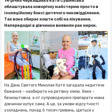
14‐річна черкащанка Катя Сушинська
облаштувала новорічну майстерню просто в
ізоляційному боксі дитячого онковідділення.
Так вона збирає кошти собі на лікування.
Напередодні в дівчинки виявили рак нирок.
На День Святого Миколая Катя загадала недитяче
бажання – назбирати на рятівну хімію. Хімія –
безкоштовна, а от супроводжуючі препарати мама
дівчинки купує сама. А це, за умови відсутності
ускладнень, понад 6 тисяч гривень, ідеться у