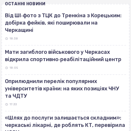
ОСТАННІ НОВИНИ
Від ШІ‐фото з ТЦК до Тренкіна з Корецьким:
добірка фейків, які поширювали на
Черкащині
18:38
Мати загиблого військового у Черкасах
відкрила спортивно‐реабілітаційний центр
18:05
Оприлюднили перелік популярних
університетів країни: на яких позиціях ЧНУ
та ЧДТУ
17:33
«Шлях до послуги залишається складним»:
черкаські лікарні, де роблять КТ, перевірила