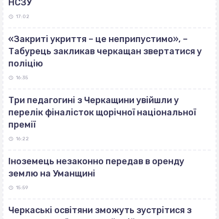
НСЗУ
17:02
«Закриті укриття – це неприпустимо», –
Табурець закликав черкащан звертатися у
поліцію
16:35
Три педагогині з Черкащини увійшли у
перелік фіналісток щорічної національної
премії
16:22
Іноземець незаконно передав в оренду
землю на Уманщині
15:59
Черкаські освітяни зможуть зустрітися з