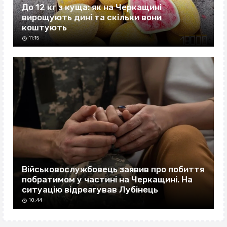
До 12 кг з куща: як на Черкащині
вирощують дині та скільки вони
коштують
11:15
Військовослужбовець заявив про побиття
побратимом у частині на Черкащині. На
ситуацію відреагував Лубінець
10:44