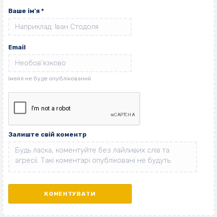
Ваше ім'я
*
Email
Залиште свій коментр