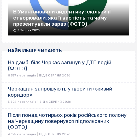
В Умані оновили айдентику: скільки її
створювали, яка її вартість та чому
презентували зараз (ФОТО)
7 Серпня 2026
НАЙБІЛЬШЕ ЧИТАЮТЬ
На дамбі біля Черкас загинув у ДТП водій
(ФОТО)
|
8 337 переглядів
ВІД 5 СЕРПНЯ 2026
Черкащан запрошують утворити «живий
коридор»
|
5 894 переглядів
ВІД 4 СЕРПНЯ 2026
Після понад чотирьох років російського полону
на Черкащину повернувся підполковник
(ФОТО)
|
4 325 переглядів
ВІД 5 СЕРПНЯ 2026