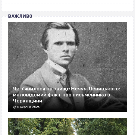
ВАЖЛИВО
Як з’явилося прізвище Нечуя‐Левицького:
маловідомий факт про письменника з
Черкащини
8 Серпня 2026