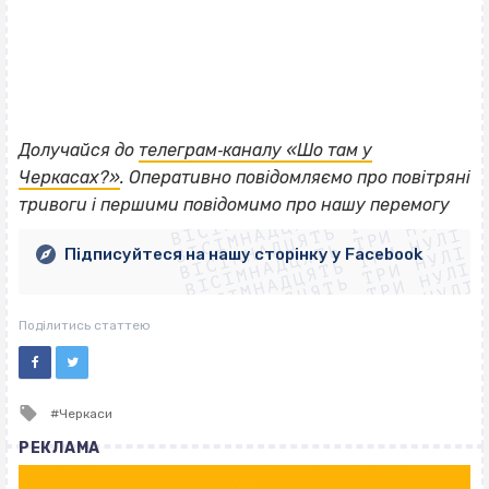
Долучайся до
телеграм‐каналу «Шо там у
ВІСІМНАДЦЯТЬ ТРИ НУЛІ
Черкасах?»
. Оперативно повідомляємо про повітряні
ВІСІМНАДЦЯТЬ ТРИ НУЛІ
ВІСІМНАДЦЯТЬ ТРИ НУЛІ
тривоги і першими повідомимо про нашу перемогу
ВІСІМНАДЦЯТЬ ТРИ НУЛІ
ВІСІМНАДЦЯТЬ ТРИ НУЛІ
ВІСІМНАДЦЯТЬ ТРИ НУЛІ
Підписуйтеся на нашу сторінку у Facebook
ВІСІМНАДЦЯТЬ ТРИ НУЛІ
ВІСІМНАДЦЯТЬ ТРИ НУЛІ
Поділитись статтею
Tagged
Черкаси
with
РЕКЛАМА