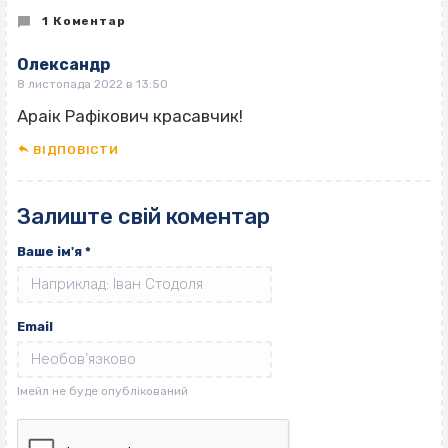
1 Коментар
Олександр
8 листопада 2022 в 13:50
Араік Рафікович красавчик!
ВІДПОВІCТИ
Залиште свій коментар
Ваше ім'я
*
Email