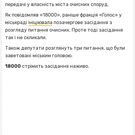
передачі у власність міста очисних споруд.
Як повідомляв «18000», раніше фракція «Голос» у
міськраді
ініціювала
позачергове засідання з
розгляду питання очисних. Проте тоді засідання
так і не скликали.
Також депутати розглянуть три питання, що були
заветовані міським головою.
18000
стрімить засідання наживо.