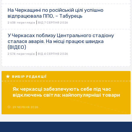
На Черкащині по російській цілі успішно
відпрацювала ППО, – Табурець
|
2 638 переглядів
ВІД 7 СЕРПНЯ 2026
У Черкасах поблизу Центрального стадіону
сталася аварія. На місці працює швидка
(ВІДЕО)
|
2 574 переглядів
ВІД 4 СЕРПНЯ 2026
ВИБІР РЕДАКЦІЇ
Як черкасці забезпечують себе під час
відключень світла: найпопулярніші товари
29 ЧЕРВНЯ 2026