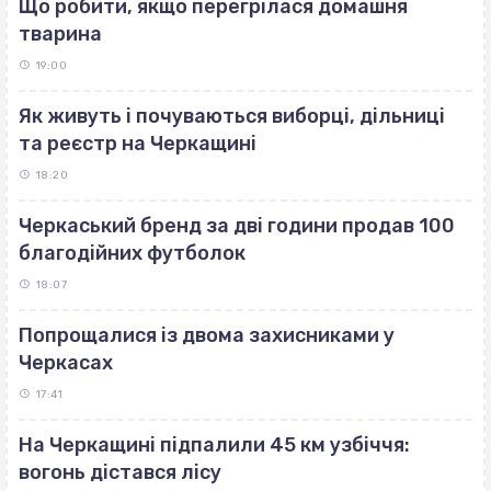
Що робити, якщо перегрілася домашня
тварина
19:00
Як живуть і почуваються виборці, дільниці
та реєстр на Черкащині
18:20
Черкаський бренд за дві години продав 100
благодійних футболок
18:07
Попрощалися із двома захисниками у
Черкасах
17:41
На Черкащині підпалили 45 км узбіччя:
вогонь дістався лісу