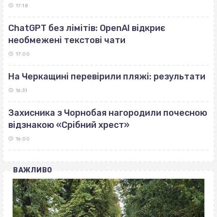
17:18
ChatGPT без лімітів: OpenAI відкриє
необмежені текстові чати
17:00
На Черкащині перевірили пляжі: результати
16:31
Захисника з Чорнобая нагородили почесною
відзнакою «Срібний хрест»
16:00
ВАЖЛИВО