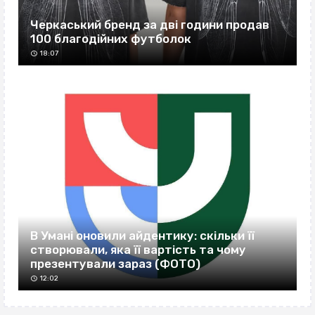
Черкаський бренд за дві години продав
100 благодійних футболок
18:07
В Умані оновили айдентику: скільки її
створювали, яка її вартість та чому
презентували зараз (ФОТО)
12:02