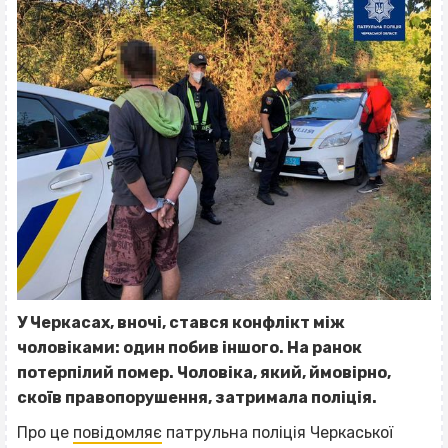
У Черкасах, вночі, стався конфлікт між
чоловіками: один побив іншого. На ранок
потерпілий помер. Чоловіка, який, ймовірно,
скоїв правопорушення, затримала поліція.
Про це
повідомляє
патрульна поліція Черкаської