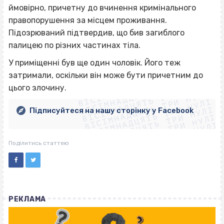
ймовірно, причетну до вчинення кримінального
правопорушення за місцем проживання.
Підозрюваний підтвердив, що бив загиблого
палицею по різних частинах тіла.
У приміщенні був ще один чоловік. Його теж
ВІСІМНАДЦЯТЬ ТРИ НУЛІ
затримали, оскільки він може бути причетним до
ВІСІМНАДЦЯТЬ ТРИ НУЛІ
ВІСІМНАДЦЯТЬ ТРИ НУЛІ
цього злочину.
ВІСІМНАДЦЯТЬ ТРИ НУЛІ
ВІСІМНАДЦЯТЬ ТРИ НУЛІ
ВІСІМНАДЦЯТЬ ТРИ НУЛІ
Підписуйтеся на нашу сторінку у Facebook
ВІСІМНАДЦЯТЬ ТРИ НУЛІ
ВІСІМНАДЦЯТЬ ТРИ НУЛІ
Поділитись статтею
РЕКЛАМА