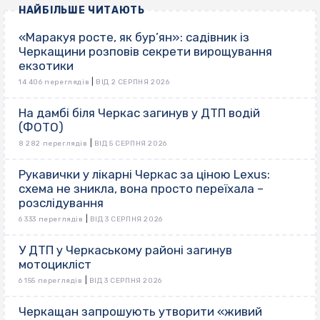
НАЙБІЛЬШЕ ЧИТАЮТЬ
«Маракуя росте, як бур’ян»: садівник із
Черкащини розповів секрети вирощування
екзотики
|
14 406 переглядів
ВІД 2 СЕРПНЯ 2026
На дамбі біля Черкас загинув у ДТП водій
(ФОТО)
|
8 282 переглядів
ВІД 5 СЕРПНЯ 2026
Рукавички у лікарні Черкас за ціною Lexus:
схема не зникла, вона просто переїхала –
розслідування
|
6 333 переглядів
ВІД 3 СЕРПНЯ 2026
У ДТП у Черкаському районі загинув
мотоцикліст
|
6 155 переглядів
ВІД 3 СЕРПНЯ 2026
Черкащан запрошують утворити «живий