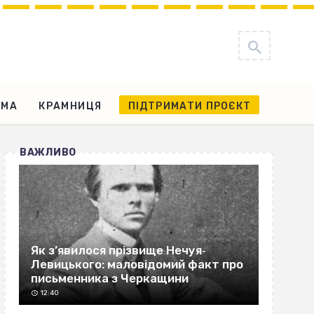
АМА
КРАМНИЦЯ
ПІДТРИМАТИ ПРОЄКТ
ВАЖЛИВО
Як з’явилося прізвище Нечуя‐
Левицького: маловідомий факт про
письменника з Черкащини
12:40