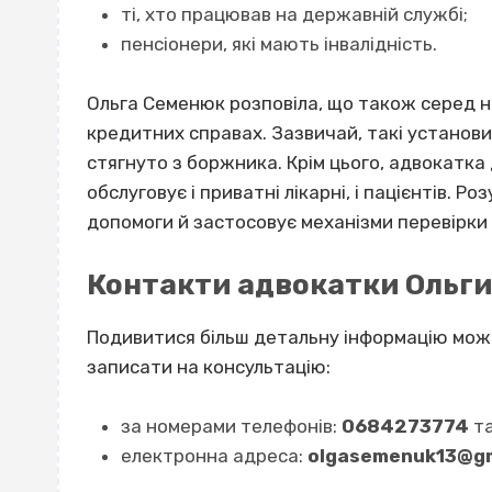
ті, хто працював на державній службі;
пенсіонери, які мають інвалідність.
Ольга Семенюк розповіла, що також серед нап
кредитних справах. Зазвичай, такі установи
стягнуто з боржника. Крім цього, адвокатка
обслуговує і приватні лікарні, і пацієнтів. Р
допомоги й застосовує механізми перевірки т
Контакти адвокатки Ольг
Подивитися більш детальну інформацію мо
записати на консультацію:
за номерами телефонів:
0684273774
т
електронна адреса:
olgasemenuk13@gm