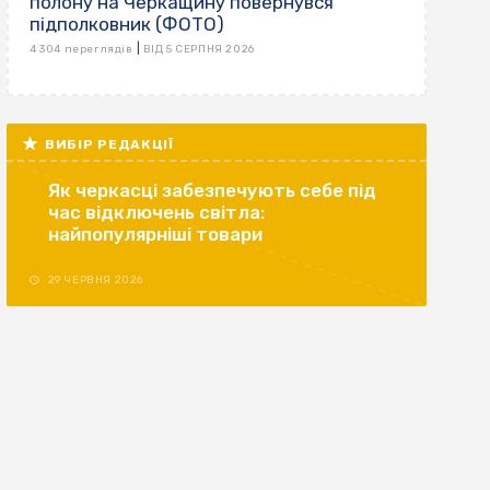
полону на Черкащину повернувся
підполковник (ФОТО)
|
4 304 переглядів
ВІД 5 СЕРПНЯ 2026
ВИБІР РЕДАКЦІЇ
Як черкасці забезпечують себе під
час відключень світла:
найпопулярніші товари
29 ЧЕРВНЯ 2026