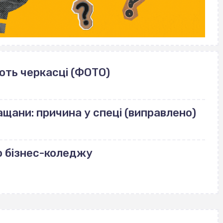
ють черкасці (ФОТО)
щани: причина у спеці (виправлено)
о бізнес-коледжу