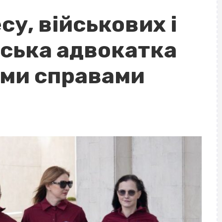
су, військових і
аська адвокатка
ими справами