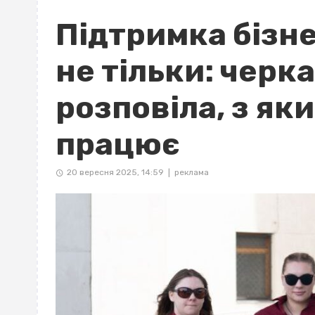
Підтримка бізне
не тільки: черк
розповіла, з як
працює
20 вересня 2025, 14:59
реклама
|