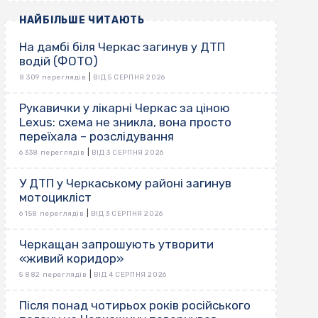
НАЙБІЛЬШЕ ЧИТАЮТЬ
На дамбі біля Черкас загинув у ДТП
водій (ФОТО)
|
8 309 переглядів
ВІД 5 СЕРПНЯ 2026
Рукавички у лікарні Черкас за ціною
Lexus: схема не зникла, вона просто
переїхала – розслідування
|
6 338 переглядів
ВІД 3 СЕРПНЯ 2026
У ДТП у Черкаському районі загинув
мотоцикліст
|
6 158 переглядів
ВІД 3 СЕРПНЯ 2026
Черкащан запрошують утворити
«живий коридор»
|
5 882 переглядів
ВІД 4 СЕРПНЯ 2026
Після понад чотирьох років російського