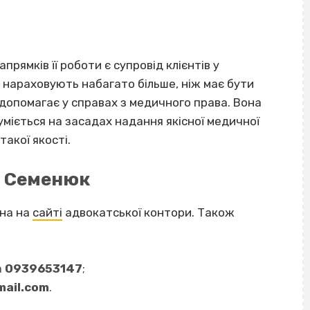
рямків її роботи є супровід клієнтів у
 нараховують набагато більше, ніж має бути
 допомагає у справах з медичного права. Вона
озуміється на засадах надання якісної медичної
акої якості.
и Семенюк
жна на
сайті
адвокатської контори. Також
а
0939653147
;
ail.com
.